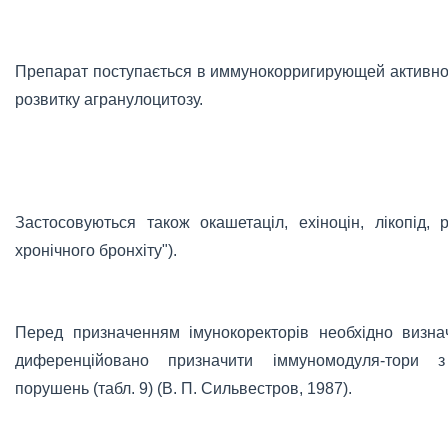
Препарат поступається в иммунокорригирующей активнос
розвитку агранулоцитозу.
Застосовуються також окашетаціл, ехіноцін, лікопід, 
хронічного бронхіту").
Перед призначенням імунокоректорів необхідно визнач
диференційовано призначити іммуномодуля-тори з
порушень (табл. 9) (В. П. Сильвестров, 1987).