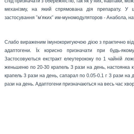
слід призначати з обережністю, так як у них, навпаки, м
механізму, на який спрямована дія препарату. У 
застосування "м'яких" им-муномодуляторов - Анабола, нат
Слабо вираженим імунокоригуючою дією з практично від
адаптогени. Їх корисно призначати при будь-якому 
Застосовуються екстракт елеутерококу по 1 чайній лож
женьшеню по 20-30 крапель 3 рази на день, настоянка 
крапель 3 рази на день, сапарал по 0.05-0.1 г 3 рази на 
рази на день. Адаптогени призначаються на весь час хво