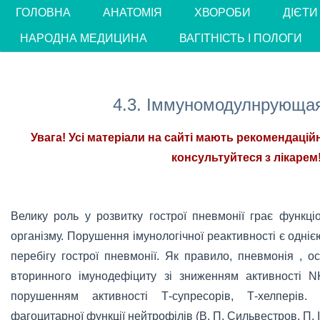
ГОЛОВНА
АНАТОМІЯ
ХВОРОБИ
ДІЄТИ
НАРОДНА МЕДИЦИНА
ВАГІТНІСТЬ І ПОЛОГИ
4.3. Іммуномодулнрующая
Увага! Усі матеріали на сайті мають рекомендацій
консультуйтеся з лікарем!
Велику роль у розвитку гострої пневмонії грає функці
організму. Порушення імунологічної реактивності є одні
перебігу гострої пневмонії. Як правило, пневмонія , ос
вторинного імунодефіциту зі зниженням активності NK-
порушенням активності Т-супресорів, Т-хелперів.
фагоцитарної функції нейтрофілів (В. П. Сильвестров, П. І