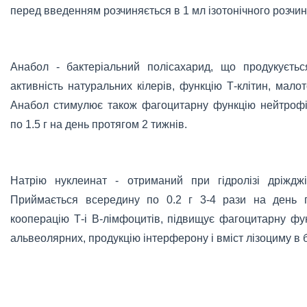
перед введенням розчиняється в 1 мл ізотонічного розчин
Анабол - бактеріальний полісахарид, що продукуєтьс
активність натуральних кілерів, функцію Т-клітин, мало
Анабол стимулює також фагоцитарну функцію нейтрофіл
по 1.5 г на день протягом 2 тижнів.
Натрію нуклеинат - отриманий при гідролізі дріждж
Приймається всередину по 0.2 г 3-4 рази на день п
кооперацію Т-і В-лімфоцитів, підвищує фагоцитарну фу
альвеолярних, продукцію інтерферону і вміст лізоциму в 