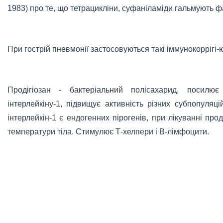
1983) про те, що тетрацикліни, суфаніламіди гальмують ф
При гострій пневмонії застосовуються такі іммунокоррігі-
Продігіозан - бактеріальний полісахарид, посилю
інтерлейкіну-1, підвищує активність різних субпопуляці
інтерлейкін-1 є ендогенних пірогенів, при лікуванні пр
температури тіла. Стимулює Т-хелпери і В-лімфоцити.