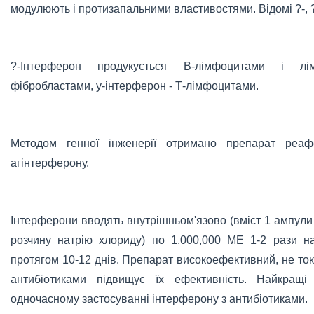
модулюють і протизапальними властивостями. Відомі ?-, ?
?-Інтерферон продукується В-лімфоцитами і лім
фібробластами, у-інтерферон - Т-лімфоцитами.
Методом генної інженерії отримано препарат реаф
агінтерферону.
Інтерферони вводять внутрішньом'язово (вміст 1 ампули 
розчину натрію хлориду) по 1,000,000 ME 1-2 рази 
протягом 10-12 днів. Препарат високоефективний, не то
антибіотиками підвищує їх ефективність. Найкращі
одночасному застосуванні інтерферону з антибіотиками.