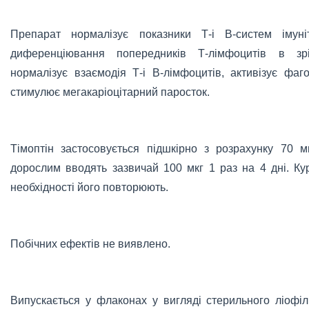
Препарат нормалізує показники Т-і В-систем імуніт
диференціювання попередників Т-лімфоцитів в зріл
нормалізує взаємодія Т-і В-лімфоцитів, активізує фаг
стимулює мегакаріоцітарний паросток.
Тімоптін застосовується підшкірно з розрахунку 70 м
дорослим вводять зазвичай 100 мкг 1 раз на 4 дні. Курс
необхідності його повторюють.
Побічних ефектів не виявлено.
Випускається у флаконах у вигляді стерильного ліофіл