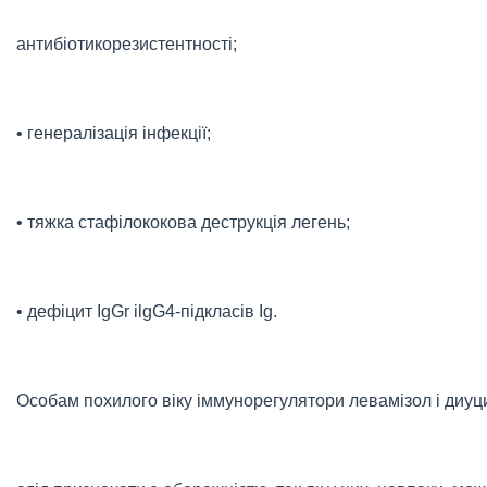
антибіотикорезистентності;
• генералізація інфекції;
• тяжка стафілококова деструкція легень;
• дефіцит IgGr іlgG4-підкласів Ig.
Особам похилого віку іммунорегулятори левамізол і диу