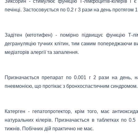
Зиксорин - стимулює функцію Т-лімфоцитів-кілерів і 
печінці. Застосовується по 0.2 г 3 рази на день протягом 1
Задітен (кетотифен) - помірно підвищує функцію Т-лі
дегрануляцію тучних клітин, тим самим попереджаючи вих
медіаторів алергії та запалення.
Призначається препарат по 0.001 г 2 рази на день, 
пневмонією, що протікає з бронхоспастичним синдромом.
Катерген - гепатопротектор, крім того, має антиоксид
натуральних кілерів. Призначається в таблетках по 0.5
тижнів. Побічних дій практично не має.