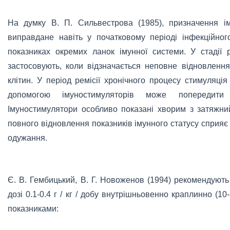
На думку В. П. Сильвестрова (1985), призначення ім
виправдане навіть у початковому періоді інфекційног
показниках окремих ланок імунної системи. У стадії 
застосовують, коли відзначається неповне відновлення
клітин. У період ремісії хронічного процесу стимуляція
допомогою імуностимуляторів може попередити 
Імуностимулятори особливо показані хворим з затяжний
повного відновлення показників імунного статусу сприя
одужання.
Є. В. Гембицький, В. Г. Новоженов (1994) рекомендуют
дозі 0.1-0.4 г / кг / добу внутрішньовенно краплинно (10
показниками: