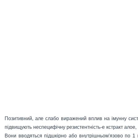
Позитивний, але слабо виражений вплив на імунну сис
підвищують неспецифічну резистентність-е кстракт алое, 
Вони вводяться підшкірно або внутрішньом'язово по 1 