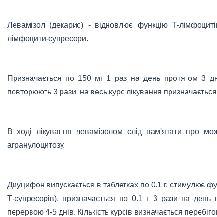
Левамізол (декарис) - відновлює функцію Т-лімфоцит
лімфоцити-супресори.
Призначається по 150 мг 1 раз на день протягом 3 дн
повторюють 3 рази, на весь курс лікування призначається
В ході лікування левамізолом слід пам'ятати про мож
агранулоцитозу.
Диуцифон випускається в таблетках по 0.1 г, стимулює ф
Т-супресорів), призначається по 0.1 г 3 рази на день
перервою 4-5 днів. Кількість курсів визначається перебіг