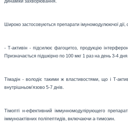
динаміки захворювання.
Широко застосовуються препарати імуномодулюючої дії, о
- Т-активін - підсилює фагоцитоз, продукцію інтерферон
Призначається підшкірно по 100 мкг 1 раз на день 3-4 дня
Тімадін - володіє такими ж властивостями, що і Т-акти
внутрішньом'язово 5-7 днів.
Тімопті н-ефективний іммунномодулірующего препарат
іммуноактівних поліпептидів, включаючи а-тимозин.