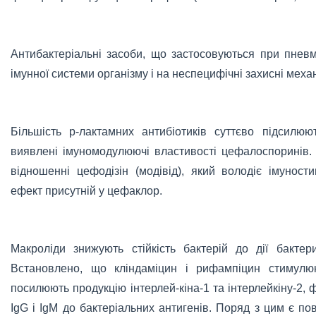
Антибактеріальні засоби, що застосовуються при пневм
імунної системи організму і на неспецифічні захисні меха
Більшість р-лактамних антибіотиків суттєво підсилюю
виявлені імуномодулюючі властивості цефалоспоринів.
відношенні цефодізін (модівід), який володіє імуност
ефект присутній у цефаклор.
Макроліди знижують стійкість бактерій до дії бактер
Встановлено, що кліндаміцин і рифампіцин стимулюю
посилюють продукцію інтерлей-кіна-1 та інтерлейкіну-2, ф
IgG і IgM до бактеріальних антигенів. Поряд з цим є по