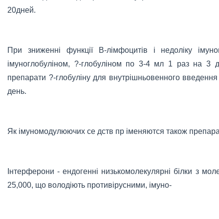
20дней.
При зниженні функції В-лімфоцитів і недоліку імуног
імуноглобуліном, ?-глобуліном по 3-4 мл 1 раз на 3 дні
препарати ?-глобуліну для внутрішньовенного введення -
день.
Як імуномодулюючих се дств пр іменяются також препара
Інтерферони - ендогенні низькомолекулярні білки з мо
25,000, що володіють противірусними, імуно-