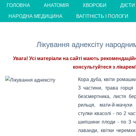
ГОЛОВНА
АНАТОМІЯ
ХВОРОБИ
ДІЄТИ
НАРОДНА МЕДИЦИНА
ВАГІТНІСТЬ І ПОЛОГИ
Лікування аднексіту народни
Увага! Усі матеріали на сайті мають рекомендацій
консультуйтеся з лікарем!
Кора дуба, квіти ромашки
3 частини, трава горця
безсмертника, листя бер
рильця, мати-й-мачухи 
стулки квасолі - по 2 ча
шипшини плоди - по 3 ч
лаванди, квітки черемхи