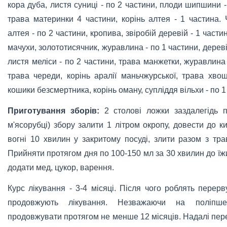
кора дуба, листя суниці - по 2 частини, плоди шипшини -
трава материнки 4 частини, корінь алтея - 1 частина. 
алтея - по 2 частини, кропива, звіробій деревій - 1 частин
мачухи, золототисячник, журавлина - по 1 частини, дереві
листя меліси - по 2 частини, трава манжетки, журавлина 
трава череди, корінь аралії маньчжурської, трава хв
кошики безсмертника, корінь оману, супліддя вільхи - по 1
Приготування зборів:
2 столові ложки заздалегідь п
м'ясорубці) збору залити 1 літром окропу, довести до к
вогні 10 хвилин у закритому посуді, злити разом з тр
Прийняти протягом дня по 100-150 мл за 30 хвилин до ї
додати мед, цукор, варення.
Курс лікування - 3-4 місяці. Після чого роблять перерв
продовжують лікування. Незважаючи на поліпшен
продовжувати протягом не менше 12 місяців. Надалі пе