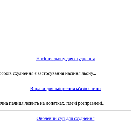
Насіння льону для схуднення
обів схуднення є застосування насіння льону...
Вправи для зміцнення м'язів спини
чна палиця лежить на лопатках, плечі розправлені...
Овочевий суп для схуднення