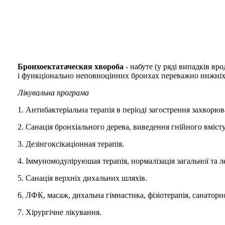
Бронхоектатаческяя хвороба
- набуте (у ряді випадків в
і функціонально неповноцінних бронхах переважно нижніх в
Лікувальна програма
1. Антибактеріальна терапія в періоді загострення захворюв
2. Санація бронхіального дерева, виведення гнійного вміст
3. Дезінгоксікаціонная терапія.
4. Іммуномодуліруюшая терапія, нормалізація загальної та л
5. Санація верхніх дихальних шляхів.
6. ЛФК, масаж, дихальна гімнастика, фізіотерапія, санаторн
7. Хірургічне лікування.