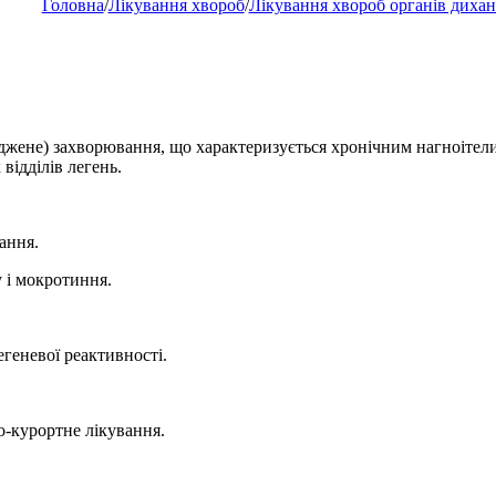
Головна
/
Лікування хвороб
/
Лікування хвороб органів диха
роджене) захворювання, що характеризується хронічним нагноіт
ідділів легень.
ання.
у і мокротиння.
егеневої реактивності.
о-курортне лікування.