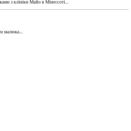
ами з клініки Майо в Мінессоті...
и малюка...