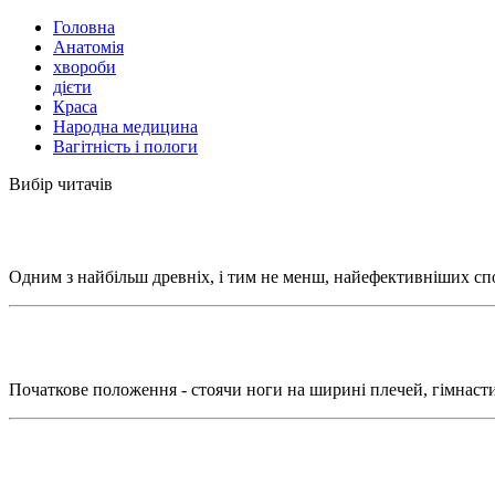
Головна
Анатомія
хвороби
дієти
Краса
Народна медицина
Вагітність і пологи
Вибір читачів
Одним з найбільш древніх, і тим не менш, найефективніших спос
Початкове положення - стоячи ноги на ширині плечей, гімнасти