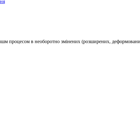
ння
елишм процесом в необоротно змінених (розширених, деформовани