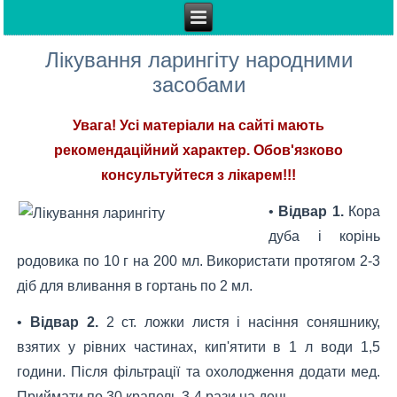
Лікування ларингіту народними
засобами
Увага! Усі матеріали на сайті мають
рекомендаційний характер. Обов'язково
консультуйтеся з лікарем!!!
•
Відвар 1.
Кора
дуба і корінь
родовика по 10 г на 200 мл. Використати протягом 2-3
діб для вливання в гортань по 2 мл.
•
Відвар 2.
2 ст. ложки листя і насіння соняшнику,
взятих у рівних частинах, кип'ятити в 1 л води 1,5
години. Після фільтрації та охолодження додати мед.
Приймати по 30 крапель 3-4 рази на день.