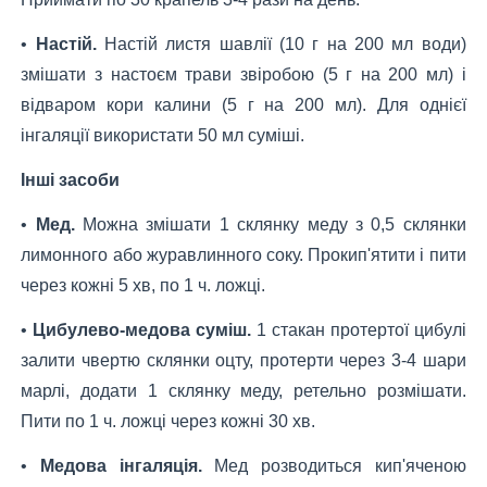
•
Настій.
Настій листя шавлії (10 г на 200 мл води)
змішати з настоєм трави звіробою (5 г на 200 мл) і
відваром кори калини (5 г на 200 мл). Для однієї
інгаляції використати 50 мл суміші.
Інші засоби
•
Мед.
Можна змішати 1 склянку меду з 0,5 склянки
лимонного або журавлинного соку. Прокип'ятити і пити
через кожні 5 хв, по 1 ч. ложці.
•
Цибулево-медова суміш.
1 стакан протертої цибулі
залити чвертю склянки оцту, протерти через 3-4 шари
марлі, додати 1 склянку меду, ретельно розмішати.
Пити по 1 ч. ложці через кожні 30 хв.
•
Медова інгаляція.
Мед розводиться кип'яченою