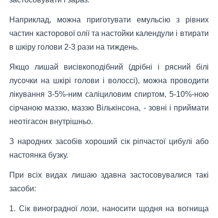
Наприклад, можна приготувати емульсію з рівних
частин касторової олії та настойки календули і втирати
в шкіру голови 2-3 рази на тиждень.
Якщо лишай висівкоподібний (дрібні і рясний білі
лусочки на шкірі голови і волоссі), можна проводити
лікування 3-5%-ним саліциловим спиртом, 5-10%-ною
сірчаною маззю, маззю Вількінсона, - зовні і приймати
неотігасон внутрішньо.
З народних засобів хороший сік ріпчастої цибулі або
настоянка бузку.
При всіх видах лишаю здавна застосовувалися такі
засоби:
1. Сік виноградної лози, наносити щодня на вогнища