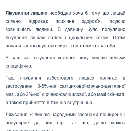
Лікування лишаю
необхідно хоча б тому, що лишай
сильно підриває психічне здоров'я, псуючи
зовнішність людини. В давнину було популярно
лікування лишаю салом і цибульним соком. Потім
почали застосовувати спирт і спиртовмісні засоби.
У наш час лікування кожного виду лишаю вельми
специфічно.
Так, лікування азбестового лишаю полягає в
застосуванні 3-5%-ної саліцилової-сірчано-дегтярної
мазі, або 2%-ної сірчано-саліцилової, або мазі скін-кап,
а також прийняття вітамінів внутрішньо.
Лікування ж лишаю народними засобами поширене і
популярне до цих пір, так що, дещо можна
застосовувати і зараз.