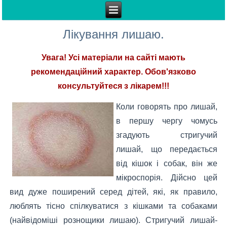
Лікування лишаю.
Увага! Усі матеріали на сайті мають
рекомендаційний характер. Обов'язково
консультуйтеся з лікарем!!!
Коли говорять про лишай,
в першу чергу чомусь
згадують стригучий
лишай, що передається
від кішок і собак, він же
мікроспорія. Дійсно цей
вид дуже поширений серед дітей, які, як правило,
люблять тісно спілкуватися з кішками та собаками
(найвідоміші рознощики лишаю). Стригучий лишай-