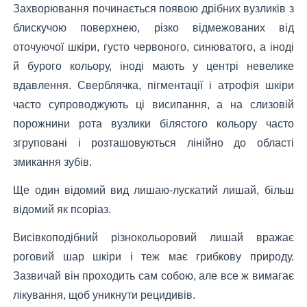
Захворювання починається появою дрібних вузликів з
блискучою поверхнею, різко відмежованих від
оточуючої шкіри, густо червоного, синюватого, а іноді
й бурого кольору, іноді мають у центрі невелике
вдавлення. Сверблячка, пігментації і атрофія шкіри
часто супроводжують ці висипання, а на слизовій
порожнини рота вузлики білястого кольору часто
згруповані і розташовуються лінійно до області
змикання зубів.
Ще один відомий вид лишаю-лускатий лишай, більш
відомий як псоріаз.
Висівкоподібний різнокольоровий лишай вражає
роговий шар шкіри і теж має грибкову природу.
Зазвичай він проходить сам собою, але все ж вимагає
лікування, щоб уникнути рецидивів.