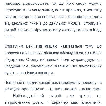
грибкове захворювання, так що, його спори можуть
перебувати на чому завгодно. Як правило, з моменту
зараження до появи перших ознак хвороби проходить
від декількох тижнів до декількох місяців. Стригучий
лишай вражає шкіру, волосисту частину голови а іноді
і нігті.
Стригучим цей вид лишаю називається тому що
волосся на уражених ділянках обламуються, як ніби їх
підстригли. Стригучий лишай іноді супроводжується
нездужанням, лихоманкою, збільшенням лімфатичних
вузлів, алергічним висипом.
Червоний плоский лишай має незрозумілу природу і є
реакцією організму на ... та ніхто не знає, на що саме
... Найзагадковіший лишай, але триває це
випробування довго, і характер має алергічний.