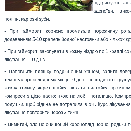
підтримують зап
аденоїди, викр
поліпи, каріозні зуби.
• При гаймориті корисно промивати порожнину рот
додаванням 5-10 крапель йодної настоянки або кількох кр
• При гаймориті закопувати в кожну ніздрю по 1 краплі сок
лікування - 10 днів.
• Наповнити пляшку подрібненим хріном, залити дове
темному прохолодному місці 10 днів, періодично струшую
кожну годину через шийку нюхати настойку протягом
компреси з цією настоянкою на лоб і потилицю. Компре
подушки, щоб рідина не потрапила в очі. Курс лікування 
лікування повторити через 2 тижні.
• Вимитий, але не очищений коренеплід чорної редьки по