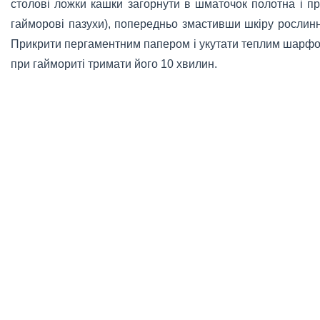
столові ложки кашки загорнути в шматочок полотна і при
гайморові пазухи), попередньо змастивши шкіру рослин
Прикрити пергаментним папером і укутати теплим шарфом
при гаймориті тримати його 10 хвилин.