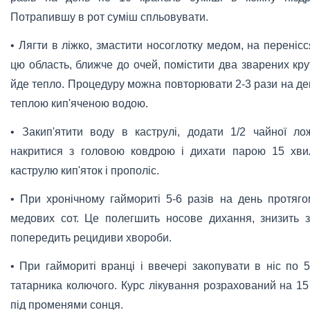
Потрапившу в рот суміш спльовувати.
• Лягти в ліжко, змастити носоглотку медом, на перенісс
цю область, ближче до очей, помістити два зварених кру
йде тепло. Процедуру можна повторювати 2-3 рази на ден
теплою кип'яченою водою.
• Закип'ятити воду в каструлі, додати 1/2 чайної ло
накритися з головою ковдрою і дихати парою 15 хви
каструлю кип'яток і прополіс.
• При хронічному гаймориті 5-6 разів на день протяг
медових сот. Це полегшить носове дихання, знизить з
попередить рецидиви хвороби.
• При гаймориті вранці і ввечері закопувати в ніс по 5
татарника колючого. Курс лікування розрахований на 15
під променями сонця.