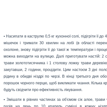
• Насипати в каструлю 0,5 кг кухонної солі, підігріти її д
мішечок і тримати 30 хвилин на лобі (в області перен
охолоне, знову підігріти її до такої ж температури і про
можна виходити на вулицю. Далі приготувати настій: 2 с
трави золототисячника і 1 столову ложку трави деревію 
закутавши, 2 години, процідити. Цим настоєм 3 дні поло
рідину в обидві ніздрі по черзі. В кінці третього дня об
порошок чорного перцю, щоб викликати чхання. Кілька кр
будуть свідчити про ефективність лікування.
• Змішати в рівних частинах за об'ємом сік алое, трави 
разів на день по 10 крапель суміші в кожну ніздр