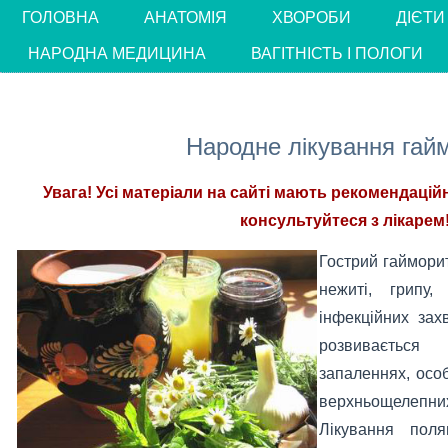
ГОЛОВНА
АНАТОМІЯ
ХВОРОБИ
ДІЄТИ
НАРОДНА МЕДИЦИНА
ВАГІТНІСТЬ І ПОЛОГИ
Народне лікування гай
Увага! Усі матеріали на сайті мають рекомендацій
консультуйтеся з лікарем!
Гострий гайморит
нежиті, грипу,
інфекційних зах
розвиваєтьс
запаленнях, осо
верхньощелепних
Лікування пол