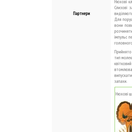
Нюхові кл
Слизові 
виділяють
Партнери
Для поруш
вони пов
розчиняти
імпульс п
головного
Прийнято 
тип молек
квіткови
втомлюва
випускати
запахи.
Нюхові ш