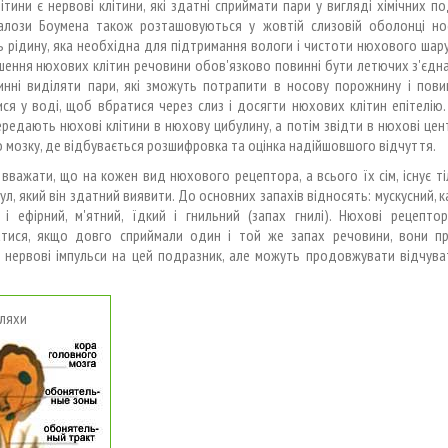
ітини є нервові клітини, які здатні сприймати пари у вигляді хімічних по
залози Боумена також розташовуються у жовтій слизовій оболонці нос
 рідину, яка необхідна для підтримання вологи і чистоти нюхового шару
ення нюхових клітин речовини обов'язково повинні бути летючих з'єдн
инні виділяти пари, які зможуть потрапити в носову порожнину і пови
ся у воді, щоб вбратися через слиз і досягти нюхових клітин епітелію
ередають нюхові клітини в нюхову цибулину, а потім звідти в нюхові цен
 мозку, де відбувається розшифровка та оцінка надійшовшого відчуття.
вважати, що на кожен вид нюхового рецептора, а всього їх сім, існує т
ул, який він здатний виявити. До основних запахів відносять: мускусний, 
й і ефірний, м'ятний, їдкий і гнильний (запах гнилі). Нюхові рецепто
тися, якщо довго сприймали один і той же запах речовини, вони п
 нервові імпульси на цей подразник, але можуть продовжувати відчуват
ляхи