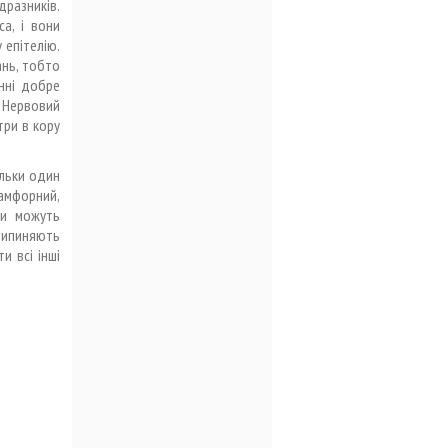
дразників.
а, і вони
 епітелію.
ань, тобто
нні добре
. Нервовий
три в кору
ільки один
камфорний,
ри можуть
рипиняють
и всі інші