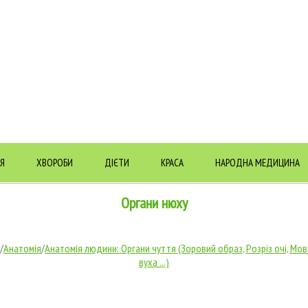
Я
ХВОРОБИ
ДІЄТИ
КРАСА
НАРОДНА МЕДИЦИНА
Органи нюху
/
Анатомія
/
Анатомія людини: Органи чуття (Зоровий образ, Розріз очі, Мова
вуха ...)