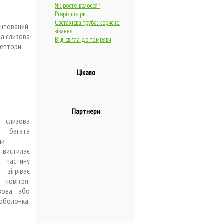
Як росте волосся?
Розріз шкіри
Євстахієва труба: корисне
штований.
зівання
та слизова
Від світла до темряви
цептори.
Цікаво
Партнери
слизова
, багата
ми
вистилає
астину
 зігріває
повітря.
зова або
болонка,