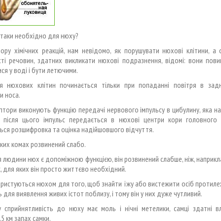
таки необхідно для нюху?
ору хімічних реакцій, нам невідомо, як порушувати нюхові клітини, а 
сті речовин, здатних викликати нюхові подразнення, відомі: вони пови
ся у воді і бути летючими.
я нюхових клітин починається тільки при попаданні повітря в зад
и носа.
тори виконують функцію передачі нервового імпульсу в цибулину, яка н
 після цього імпульс передається в нюхові центри кори головного 
ься розшифровка та оцінка надійшовшого відчуття.
ких комах розвинений слабо.
я людини нюх є допоміжною функцією, він розвинений слабше, ніж, наприкла
, для яких він просто життєво необхідний.
ристуються нюхом для того, щоб знайти їжу або вистежити осіб протиле
ь для виявлення живих істот поблизу, і тому він у них дуже чутливий.
у сприйнятливість до нюху має моль і нічні метелики, самці здатні в
,5 км запах самки.