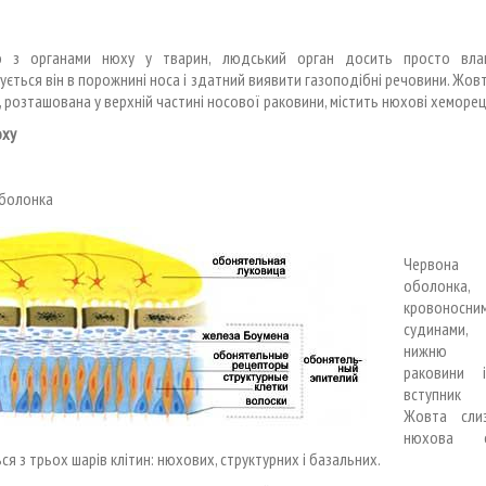
о з органами нюху у тварин, людський орган досить просто вла
ється він в порожнині носа і здатний виявити газоподібні речовини. Жов
 розташована у верхній частині носової раковини, містить нюхові хеморе
юху
болонка
Червона 
оболонка
кровоносни
судинами, 
нижню ч
раковини і
вступник 
Жовта сли
нюхова о
ся з трьох шарів клітин: нюхових, структурних і базальних.