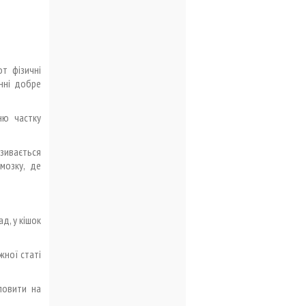
от фізичні
нні добре
ню частку
азивається
мозку, де
д, у кішок
жної статі
ловити на