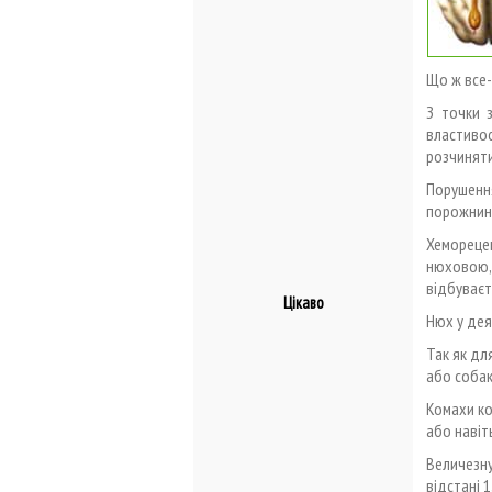
Що ж все-
З точки з
властиво
розчиняти
Порушенн
порожнин
Хеморецеп
нюховою,
відбуваєт
Цікаво
Нюх у дея
Так як дл
або собак
Комахи ко
або навіт
Величезн
відстані 1