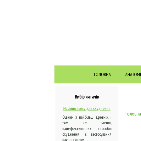
ГОЛОВНА
АНАТОМІ
Вибір читачів
Насіння льону для схуднення
Головна
Одним з найбільш древніх, і
тим не менш,
найефективніших способів
схуднення є застосування
насіння льону...