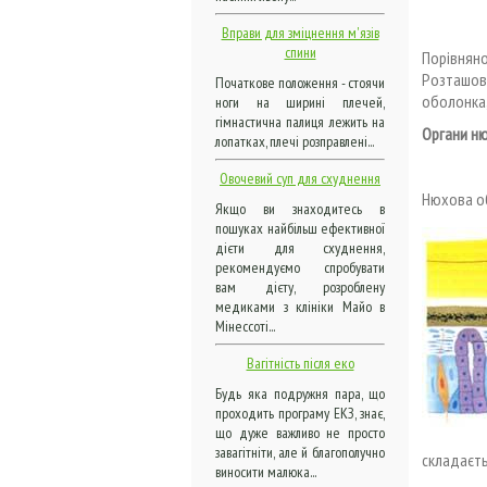
Вправи для зміцнення м'язів
спини
Порівнян
Розташову
Початкове положення - стоячи
оболонка,
ноги на ширині плечей,
гімнастична палиця лежить на
Органи н
лопатках, плечі розправлені...
Овочевий суп для схуднення
Нюхова о
Якщо ви знаходитесь в
пошуках найбільш ефективної
дієти для схуднення,
рекомендуємо спробувати
вам дієту, розроблену
медиками з клініки Майо в
Мінессоті...
Вагітність після еко
Будь яка подружня пара, що
проходить програму ЕКЗ, знає,
що дуже важливо не просто
завагітніти, але й благополучно
складаєть
виносити малюка...