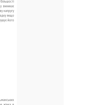
більшості
у виникає
ву напругу
ипадку якщо
мушує його
льманських
е жінка в