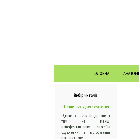
ГОЛОВНА
АНАТОМІ
Вибір читачів
Насіння льону для схуднення
Одним з найбільш древніх, і
тим не менш,
найефективніших способів
схуднення є застосування
насіння льону...