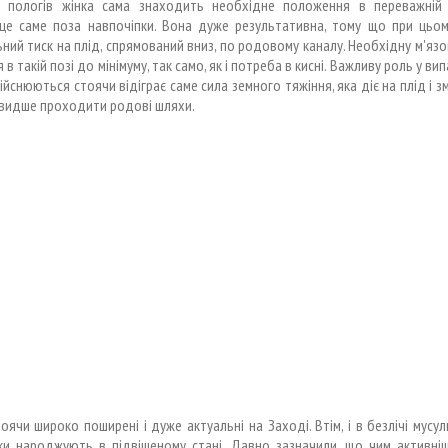
і пологів жінка сама знаходить необхідне положення в переважній 
 це саме поза навпочіпки. Вона дуже результативна, тому що при цьом
ний тиск на плід, спрямований вниз, по родовому каналу. Необхідну м'язо
в такій позі до мінімуму, так само, як і потреба в кисні. Важливу роль у в
ійснюються стоячи відіграє саме сила земного тяжіння, яка діє на плід і з
швидше проходити родові шляхи.
оячи широко поширені і дуже актуальні на Заході. Втім, і в безлічі мусу
нки народжують в підвішеному стані. Давно зазначили, що чим активніш