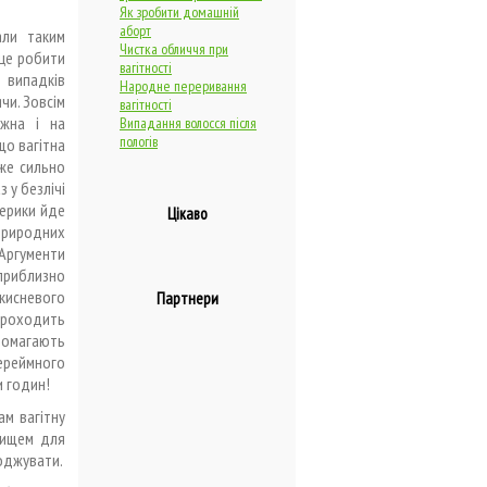
Як зробити домашній
аборт
али таким
Чистка обличчя при
це робити
вагітності
 випадків
Народне переривання
чи. Зовсім
вагітності
ожна і на
Випадання волосся після
пологів
що вагітна
уже сильно
з у безлічі
мерики йде
Цікаво
риродних
ргументи
 приблизно
кисневого
Партнери
 проходить
опомагають
ереймного
и годин!
ам вагітну
вищем для
роджувати.