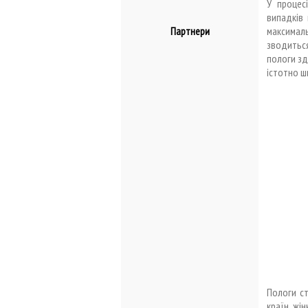
У процес
випадків
максималь
Партнери
зводиться 
пологи зд
істотно 
Пологи ст
країн жі