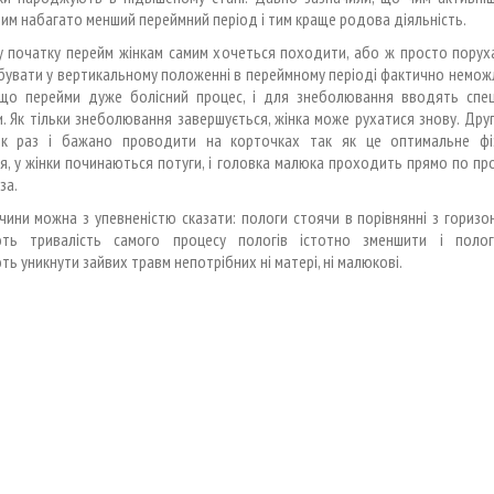
тим набагато менший переймний період і тим краще родова діяльність.
у початку перейм жінкам самим хочеться походити, або ж просто поруха
бувати у вертикальному положенні в переймному періоді фактично неможл
 що перейми дуже болісний процес, і для знеболювання вводять спеці
. Як тільки знеболювання завершується, жінка може рухатися знову. Дру
як раз і бажано проводити на корточках так як це оптимальне фіз
, у жінки починаються потуги, і головка малюка проходить прямо по про
за.
ичини можна з упевненістю сказати: пологи стоячи в порівнянні з гориз
ть тривалість самого процесу пологів істотно зменшити і поло
ь уникнути зайвих травм непотрібних ні матері, ні малюкові.