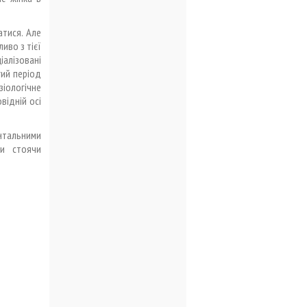
тися. Але
иво з тієї
алізовані
гий період
іологічне
відній осі
онтальними
ги стоячи