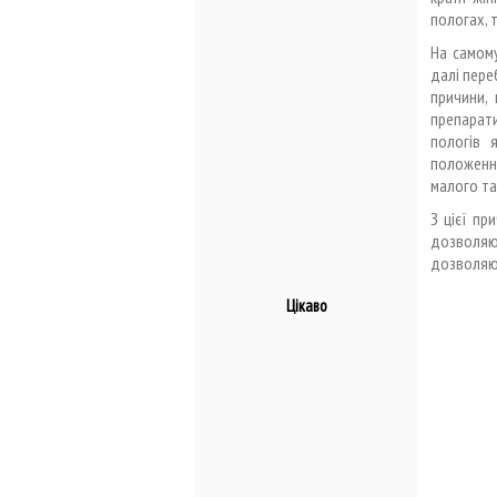
пологах, 
На самом
далі пере
причини,
препарати
пологів 
положення
малого та
З цієї пр
дозволяю
дозволяют
Цікаво