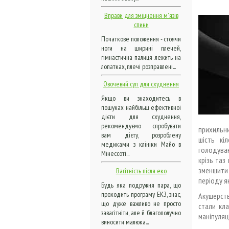
Вправи для зміцнення м'язів
спини
Початкове положення - стоячи
ноги на ширині плечей,
гімнастична палиця лежить на
лопатках, плечі розправлені...
Овочевий суп для схуднення
Якщо ви знаходитесь в
пошуках найбільш ефективної
дієти для схуднення,
рекомендуємо спробувати
прихильни
вам дієту, розроблену
шість кі
медиками з клініки Майо в
голодуван
Мінессоті...
крізь таз
зменшити
Вагітність після еко
періоду я
Будь яка подружня пара, що
проходить програму ЕКЗ, знає,
Акушерств
що дуже важливо не просто
стали кл
завагітніти, але й благополучно
маніпуляц
виносити малюка...