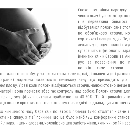
Споконвіку жінки народжув
чином яким було комфортно 
і в переважній більшості
відбувалися пологи саме стоя
не обов'язково стоячи, м
корточках і навприсядки. Те, 
лежить у процесі пологів, д
суперечить її фізіології. І зара
іменитих клінік Європи та А
рух за повернення до п
пологів саме стоячи. А
ків даного способу: у разі коли жінка лежить, плід і плацента (всі разом
лограмів) надмірно здавлюють печінкову вену, що призводить до 
ня плоду. У разі коли пологи відбуваються стоячи, малюк істотно легше
 матері, і вона повністю зберігає контроль над собою. Пологи стоячи д
 при цьому фізичні витрати приблизно на 40-50%. Та й тривалість п
кщо пологи проходять стоячи зменшується вдвічі - з дванадцяти до шест
о нинішнього часу бере свій початок з Франції 17-го століття - саме т
асти на спину, з тієї причини, що це було найбільш комфортним стано
ій лікаря. Іншими словами, чоловік вирішив замість жінки, яким чином їй на