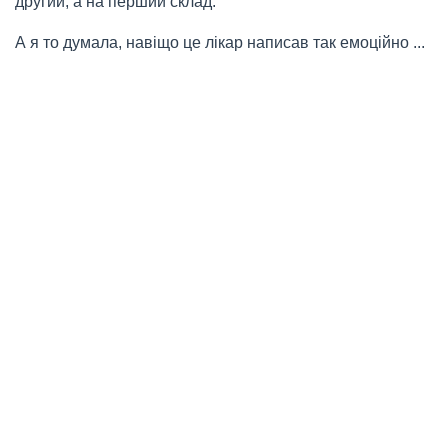
другий, а на перший склад.
А я то думала, навіщо це лікар написав так емоційно ...