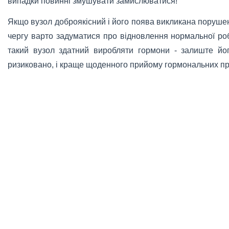
випадки повинні змушувати замислюватися!
Якщо вузол доброякісний і його поява викликана порушен
чергу варто задуматися про відновлення нормальної ро
такий вузол здатний виробляти гормони - залиште йо
ризиковано, і краще щоденного прийому гормональних пр