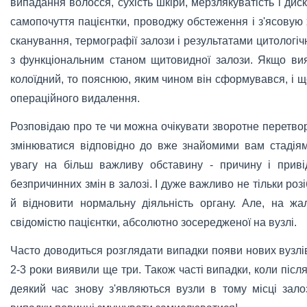
випадання волосся, сухість шкіри, мерзлякуватість і ди
самопочуття пацієнтки, проводжу обстеження і з'ясовую
сканування, термографії залози і результатами цитологі
з функціональним станом щитовидної залози. Якщо вия
колоїдний, то пояснюю, яким чином він сформувався, і щ
операційного видалення.
Розповідаю про те чи можна очікувати зворотне перетвор
змінюватися відповідно до вже знайомими вам стадія
увагу на більш важливу обставину - причину і приві
безпричинних змін в залозі. І дуже важливо не тільки розі
й відновити нормальну діяльність органу. Але, на жа
свідомістю пацієнтки, абсолютно зосередженої на вузлі.
Часто доводиться розглядати випадки появи нових вузлів
2-3 роки виявили ще три. Також часті випадки, коли піс
деякий час знову з'являються вузли в тому місці зало