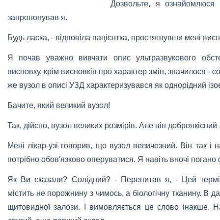
Дозвольте, я ознайомлюся 
запропонував я.
Будь ласка, - відповіла пацієнтка, простягнувши мені вис
Я почав уважно вивчати опис ультразвукового обст
висновку, крім висновків про характер змін, значилося - с
же вузол в описі УЗД характеризувався як однорідний ізо
Бачите, який великий вузол!
Так, дійсно, вузол великих розмірів. Але він доброякісний .
Мені лікар-узі говорив, що вузол величезний. Він так і 
потрібно обов'язково оперуватися. Я навіть вночі погано с
Як Ви сказали? Солідний? - Перепитав я, - Цей термі
містить не порожнину з чимось, а біологічну тканину. В 
щитовидної залози. І вимовляється це слово інакше. Н