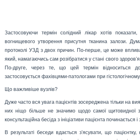
Застосовуючи термін солідний лікар хотів показати
вогнищевого утворення присутня тканина залози. Дум
протоколі УЗД з двох причин. По-перше, це може вплива
який, намагаючись сам розібратися у стані свого здоров'я
По-друге, через те, що цей термін відноситься до
застосовується фахівцями-патологами при гістологічному
Що важливіше вузлів?
Дуже часто вся увага пацієнтів зосереджена тільки на ви
них ніщо більше не значимо щодо самої щитовидної за
консультаційна бесіда з ініціативи пацієнта починається і 
В результаті беседи вдається з'ясувати, що пацієнтку, 