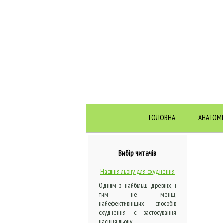
ГОЛОВНА
АНАТОМІ
Вибір читачів
Насіння льону для схуднення
Одним з найбільш древніх, і
тим не менш,
найефективніших способів
схуднення є застосування
насіння льону...