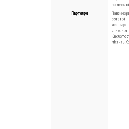
на день пі
Панзинор
Партнери
рогатої 
двошарови
слизової
Кислотост
містить Х