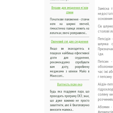
Вправи для зміцнення м'язів
Замісна 
спини
недостат
основним 
Початкове положення - стоячи
ноги на ширині плечей,
Сік шлунк
гімнастична палиця лежить на
столові л
лопатках, плечі розправлені...
Пепсіділ 
Овочевий суп для схуднення
шлунка с
Призначає
Якщо ви знаходитесь в
пошуках найбільш ефективної
їди.
дієти для схуднення,
Пепсин -
рекомендуємо спробувати
оболонки 
вам дієту, розроблену
час їжі а
медиками з клініки Майо в
Мінессоті...
г пепсину 
Аіідін-п
Вагітність після еко
гідрохло
Будь яка подружня пара, що
соляну ки
проходить програму ЕКЗ, знає,
розчинивш
що дуже важливо не просто
завагітніти, але й благополучно
Абомин - 
виносити малюка...
ферментів