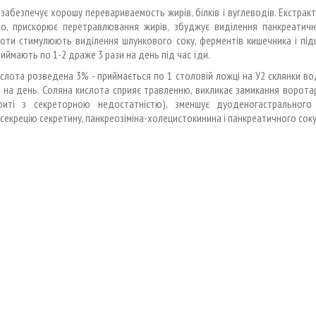
забезпечує хорошу перевариваемость жирів, білків і вуглеводів. Екстракт
но, прискорює перетравлювання жирів, збуджує виділення панкреатично
лоти стимулюють виділення шлункового соку, ферментів кишечника і під
риймають по 1-2 драже 3 рази на день під час їди.
слота розведена 3% - приймається по 1 столовій ложці на У2 склянки во
и на день. Соляна кислота сприяє травленню, викликає замикання воротар
риті з секреторною недостатністю), зменшує дуоденогастрального
секрецію секретину, панкреозіміна-холецистокинина і панкреатичного соку