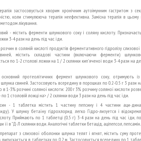
терапія застосовується хворим хронічним аутоімунним гастритом з се
ністю, коли стимулююча терапія неефективна. Замісна терапія в цьому 
методом лікування.
овий - містить ферменти шлункового соку і соляну кислоту. Призначаєт
ожки 3-4 рази на день під час їди.
- розчин в соляній кислоті продуктів ферментативного гідролізу слизово
виней, містить складові частини (включаючи ферменти) шлунков
ться по 1-2 столові ложки на 1 / 2 склянки кип'яченої води 3-4 рази на де
 основний протеолітичних фермент шлункового соку, отримують із
шлунка свиней. Застосовують всередину в порошках по 0.2-0.5 г 3 рази н
бо в 1-3% розчині соляної кислоти: 200 г 3% розчину соляної кислоти розв
- по 1 столовій ложці на> / 2 склянки води 3 рази на день під час їди.
епсин - 1 таблетка містить 1 частину пепсину і 4 частини аци-дина
риду). У шлунку бетаїну гідрохлорид легко Гідро-лизуется і відокремл
слоту. Приймають по 1 таблетці (0,5 г) 3-4 рази на день під час їди, 
и її в "Д-Л склянки води. Аналогічні таблетки бетацід, аціпепсол, пепсамін.
препарат з слизової оболонки шлунка телят і ягнят, містить суму прот
, випускається в таблетках по 0.2 м. Застосовується всередину по 1 табле