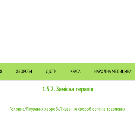
Я
ХВОРОБИ
ДІЄТИ
КРАСА
НАРОДНА МЕДИЦИНА
1.5.2. Замісна терапія
Головна
/
Лікування хвороб
/
Лікування хвороб органів травлення