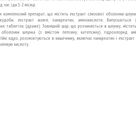
д час їди 1-2 місяці.
м комплексний препарат, що містить екстракт слизової оболонки шлунк
худоби, екстракт жовчі, панкреатин, амінокислоти. Випускається 
х таблеток (драже). Зовнішній шар, що розчиняється в шлунку, містит
 оболонки шлунка (з вмістом пепсину, катепсину), гідрохлорид амі
ійкі ядро, розсмоктуються в кишечнику, включає панкреатин і екстракт
оліевую кислоту.