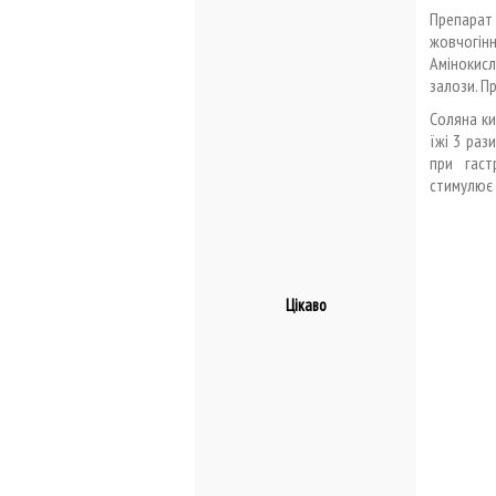
Препарат 
жовчогін
Амінокис
залози. П
Соляна ки
їжі 3 раз
при гаст
стимулює 
Цікаво