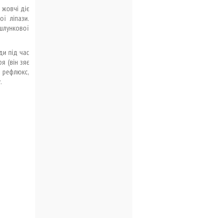
 жовчі діє
ї ліпази.
шлункової
ди під час
я (він зяє
 рефлюкс,
.