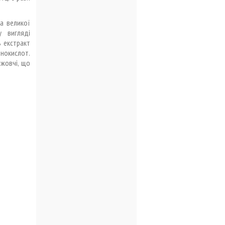
а великої
у вигляді
ь екстракт
нокислот.
 жовчі, що