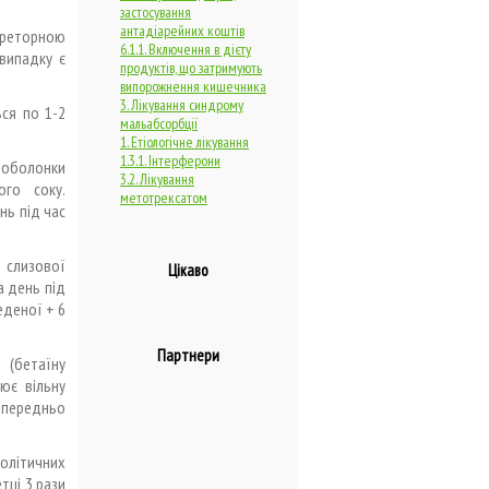
застосування
антадіарейних коштів
креторною
6.1.1. Включення в дієту
випадку є
продуктів, що затримують
випорожнення кишечника
3. Лікування синдрому
ься по 1-2
мальабсорбції
1. Етіологічне лікування
1.3.1. Інтерферони
ї оболонки
3.2. Лікування
ого соку.
метотрексатом
нь під час
 слизової
Цікаво
а день під
еденої + 6
Партнери
 (бетаїну
ює вільну
попередньо
еолітичних
тці 3 рази