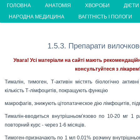
ГОЛОВНА
АНАТОМІЯ
ХВОРОБИ
ДІЄТИ
НАРОДНА МЕДИЦИНА
ВАГІТНІСТЬ І ПОЛОГИ
1.5.3. Препарати вилочков
Увага! Усі матеріали на сайті мають рекомендацій
консультуйтеся з лікарем!
Тималін, тимоген, Т-активін містять біологічно актив
кількість Т-лімфоцитів, покращують функцію
макрофагів, знижують цітопатаческое дію лімфоцитів, пі
Тималін-вводиться внутрішньом'язово по 10-20 мг 1 р
повторний курс - через 1-6 місяців.
Тимоген-призначають по 1 мл 0.01% розчину внутрішньо