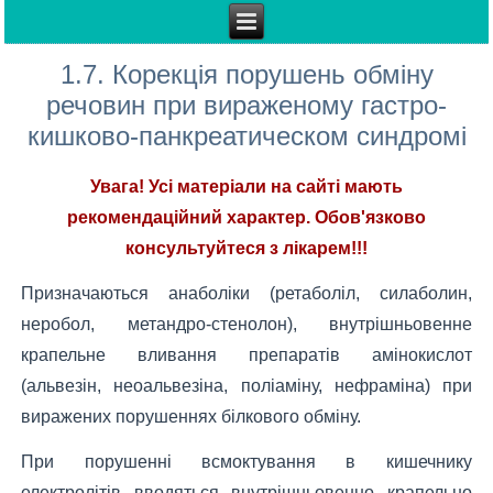
1.7. Корекція порушень обміну
речовин при вираженому гастро-
кишково-панкреатическом синдромі
Увага! Усі матеріали на сайті мають
рекомендаційний характер. Обов'язково
консультуйтеся з лікарем!!!
Призначаються анаболіки (ретаболіл, силаболин,
неробол, метандро-стенолон), внутрішньовенне
крапельне вливання препаратів амінокислот
(альвезін, неоальвезіна, поліаміну, нефраміна) при
виражених порушеннях білкового обміну.
При порушенні всмоктування в кишечнику
електролітів вводяться внутрішньовенно крапельно