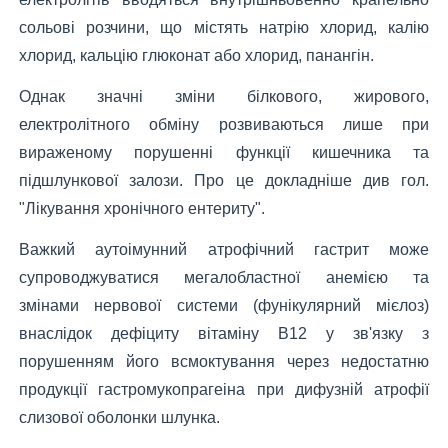
сольові розчини, що містять натрію хлорид, калію
хлорид, кальцію глюконат або хлорид, панангін.
Однак значні зміни білкового, жирового,
електролітного обміну розвиваються лише при
вираженому порушенні функції кишечника та
підшлункової залози. Про це докладніше див гол.
"Лікування хронічного ентериту".
Важкий аутоімунний атрофічний гастрит може
супроводжуватися мегалобластної анемією та
змінами нервової системи (фунікулярний мієлоз)
внаслідок дефіциту вітаміну В12 у зв'язку з
порушенням його всмоктування через недостатню
продукції гастромукопрагеіна при дифузній атрофії
слизової оболонки шлунка.