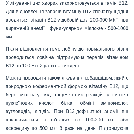
У лікуванні цих хворих використовується вітамін В12.
Для відновлення запасів вітаміну В12 спочатку щодня
вводиться вітамін В12 у добовій дозі 200-300 МКГ, при
вираженій анемії і фуникулярном мієло-зе - 500-1000
мкг.
Після відновлення гемоглобіну до нормального рівня
проводиться довічна підтримуюча терапія вітаміном
В12 по 100 мкг 2 рази на тиждень.
Можна проводити також лікування кобамшідом, який є
природною коферментной формою вітаміну В12, що
бере участь у ряді ферментних реакцій, у синтезі
нуклеїнових кислот, білка, обміні амінокислот,
вуглеводів, ліпідів. При В12-дефіцитної анемії він
призначається в ін'єкціях по 100-200 мкг або
всередину по 500 мкг 3 рази на день. Підтримуюча