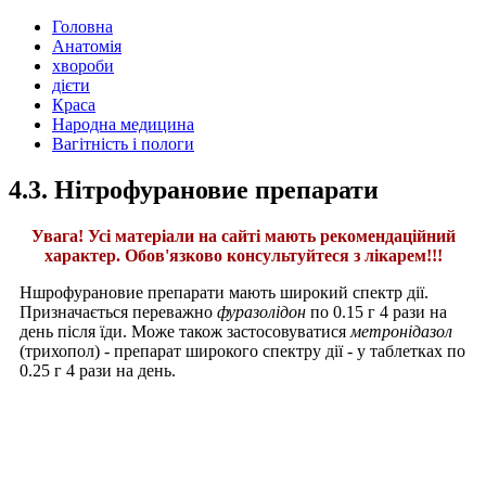
Головна
Анатомія
хвороби
дієти
Краса
Народна медицина
Вагітність і пологи
4.3. Нітрофурановие препарати
Увага! Усі матеріали на сайті мають рекомендаційний
характер. Обов'язково консультуйтеся з лікарем!!!
Ншрофурановие препарати мають широкий спектр дії.
Призначається переважно
фуразолідон
по 0.15 г 4 рази на
день після їди. Може також застосовуватися
метронідазол
(трихопол) - препарат широкого спектру дії - у таблетках по
0.25 г 4 рази на день.