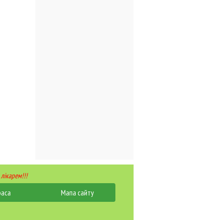
 лікарем!!!
раса
Мапа сайту