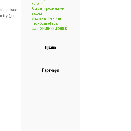
легені"
Основні профілактичні
налогічно
заходи
хіту (див.
Лікування Т-активін
Тромбоцітаферез
5.3. Позиційний дренаж
Цікаво
Партнери