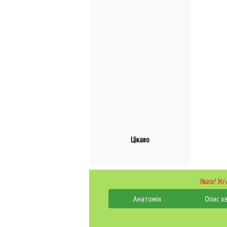
Цікаво
Увага! Усі
Анатомія
Опис х