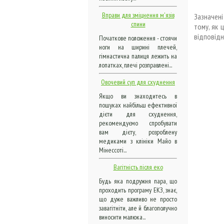
Вправи для зміцнення м'язів
Зазначен
спини
тому, як 
відповідн
Початкове положення - стоячи
ноги на ширині плечей,
гімнастична палиця лежить на
лопатках, плечі розправлені...
Овочевий суп для схуднення
Якщо ви знаходитесь в
пошуках найбільш ефективної
дієти для схуднення,
рекомендуємо спробувати
вам дієту, розроблену
медиками з клініки Майо в
Мінессоті...
Вагітність після еко
Будь яка подружня пара, що
проходить програму ЕКЗ, знає,
що дуже важливо не просто
завагітніти, але й благополучно
виносити малюка...