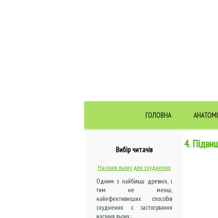
ГОЛОВНА
АНАТОМІ
4. Підви
Вибір читачів
Насіння льону для схуднення
Одним з найбільш древніх, і
тим не менш,
найефективніших способів
схуднення є застосування
насіння льону...