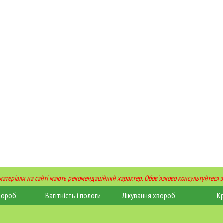
 матеріали на сайті мають рекомендаційний характер. Обов'язково консультуйтеся з
вороб
Вагітність і пологи
Лікування хвороб
К