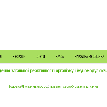
Я
ХВОРОБИ
ДІЄТИ
КРАСА
НАРОДНА МЕДИЦИНА
щення загальної реактивності організму і імуномодулююч
Головна
/
Лікування хвороб
/
Лікування хвороб органів дихання