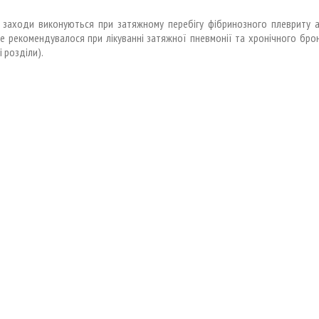
і заходи виконуються при затяжному перебігу фібринозного плевриту а
це рекомендувалося при лікуванні затяжної пневмонії та хронічного брон
і розділи).