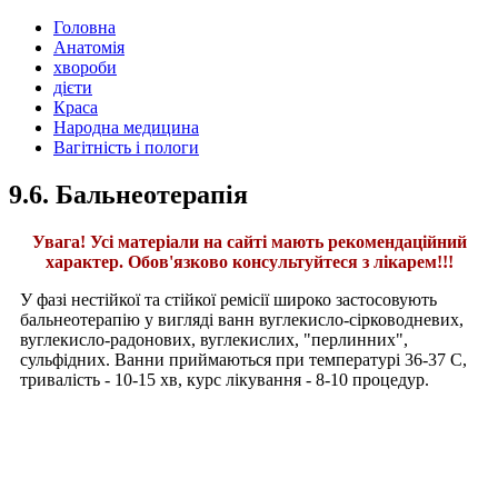
Головна
Анатомія
хвороби
дієти
Краса
Народна медицина
Вагітність і пологи
9.6. Бальнеотерапія
Увага! Усі матеріали на сайті мають рекомендаційний
характер. Обов'язково консультуйтеся з лікарем!!!
У фазі нестійкої та стійкої ремісії широко застосовують
бальнеотерапію у вигляді ванн вуглекисло-сірководневих,
вуглекисло-радонових, вуглекислих, "перлинних",
сульфідних. Ванни приймаються при температурі 36-37 С,
тривалість - 10-15 хв, курс лікування - 8-10 процедур.