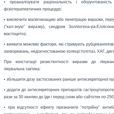
• проаналізувати раціональність і обгрунтованість
фізіотерапевтичних процедур;
• виключити малигнизацию або пенетрацію виразки, пері
("кал-зную" виразку), синдром Золлінгена-ра-Еллісон
мастоцитоз;
• виявити можливі фактори, які стримують рубцеваніеязв
захворювань, недіагностованою холецістолітіаз, ХАГ, дисб
При констатації резистентності виразки до лікува
лікувальна тактика:
• збільшити дозу застосованих раніше антисекреторної пр
• додати до антисекреторних препаратів гастроцітопроте
рази за 30 хвилин до їди і перед сном або сайтотек по 250 
• при відсутності ефекту призначити "потрійну" антиб