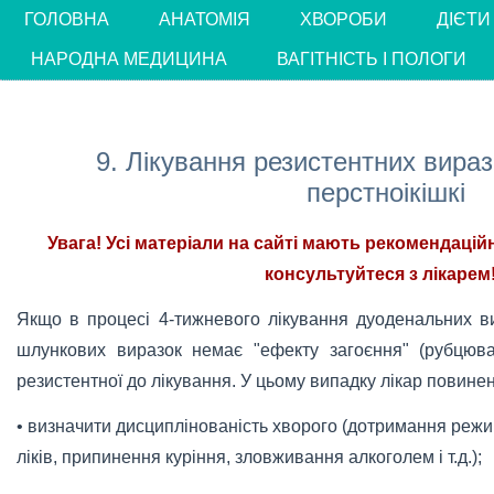
ГОЛОВНА
АНАТОМІЯ
ХВОРОБИ
ДІЄТИ
НАРОДНА МЕДИЦИНА
ВАГІТНІСТЬ І ПОЛОГИ
9. Лікування резистентних вираз
перстноікішкі
Увага! Усі матеріали на сайті мають рекомендацій
консультуйтеся з лікарем!
Якщо в процесі 4-тижневого лікування дуоденальних ви
шлункових виразок немає "ефекту загоєння" (рубцюв
резистентної до лікування. У цьому випадку лікар повинен
• визначити дисциплінованість хворого (дотримання режи
ліків, припинення куріння, зловживання алкоголем і т.д.);