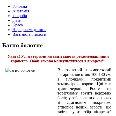
Головна
Анатомія
хвороби
дієти
Краса
Народна медицина
Вагітність і пологи
Багно болотне
Увага! Усі матеріали на сайті мають рекомендаційний
характер. Обов'язково консультуйтеся з лікарем!!!
Вічнозелений прямостоячий
чагарник висотою 100-130 см,
з гілочками, покритими
темно-сірою корою. Цвіте в
травні-червні. Росте на
торф'яному грунті верхових
боліт, у заболочених сосняках
зі сфагновим покривом.
Утворює великі зарості, що
забезпечують збір лікарської