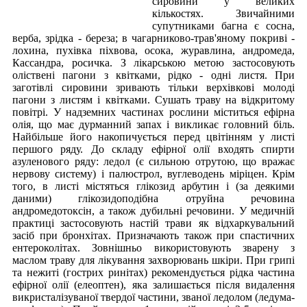
сировини у великих
кількостях. Звичайними
супутниками багна є сосна,
верба, зрідка - береза; в чагарниково-трав'яному покриві -
лохина, пухівка піхвова, осока, журавлина, андромеда,
Кассандра, росичка. З лікарською метою застосовують
оліствені пагони з квітками, рідко - одні листя. При
заготівлі сировини зривають тільки верхівкові молоді
пагони з листям і квітками. Сушать траву на відкритому
повітрі. У надземних частинах рослини міститься ефірна
олія, що має дурманний запах і викликає головний біль.
Найбільше його накопичується перед цвітінням у листі
першого ряду. До складу ефірної олії входять спирти
азуленового ряду: ледол (є сильною отрутою, що вражає
нервову систему) і палюстрол, вуглеводень міріцен. Крім
того, в листі містяться глікозид арбутин і (за деякими
даними) глікозидоподібна отруйна речовина
андромедотоксін, а також дубильні речовини. У медичній
практиці застосовують настій трави як відхаркувальний
засіб при бронхітах. Призначають також при спастичних
ентероколітах. Зовнішньо використовують зварену з
маслом траву для лікування захворювань шкіри. При грипі
та нежиті (гострих ринітах) рекомендується рідка частина
ефірної олії (елеоптен), яка залишається після видалення
викристалізуваної твердої частини, званої ледолом (ледума-