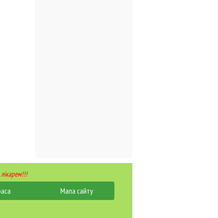
 лікарем!!!
раса
Мапа сайту