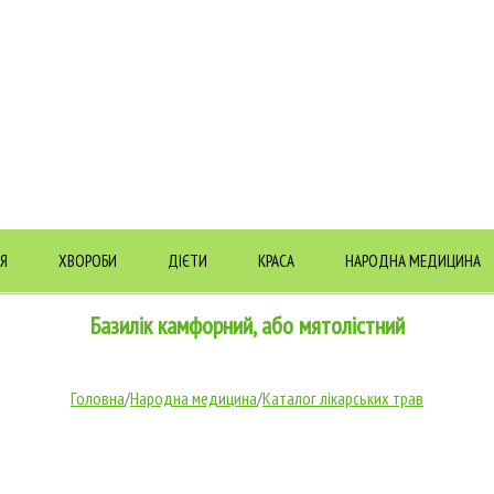
Я
ХВОРОБИ
ДІЄТИ
КРАСА
НАРОДНА МЕДИЦИНА
Базилік камфорний, або мятолістний
Головна
/
Народна медицина
/
Каталог лікарських трав