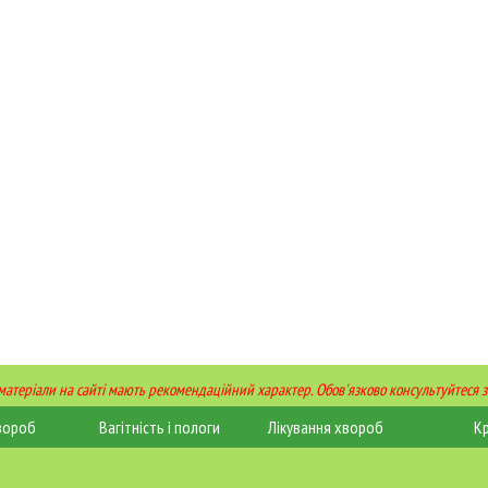
 матеріали на сайті мають рекомендаційний характер. Обов'язково консультуйтеся з
вороб
Вагітність і пологи
Лікування хвороб
К