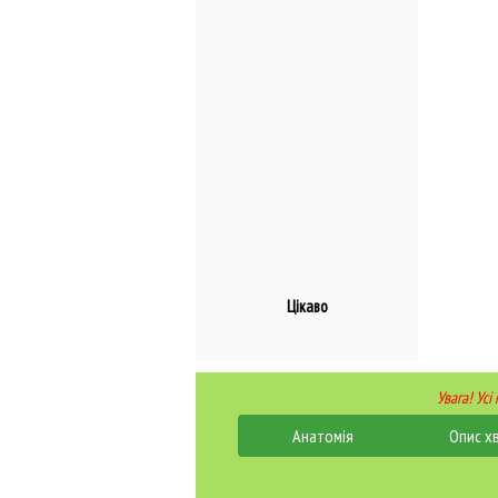
Цікаво
Увага! Усі
Анатомія
Опис х