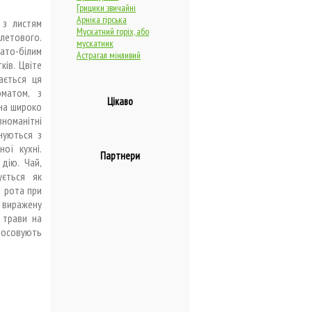
Грицики звичайні
Арніка гірська
 з листям
Мускатний горіх, або
летового.
мускатник
вато-білим
Астрагал мінливий
ків. Цвіте
вається ця
оматом, з
Цікаво
вна широко
зноманітні
нуються з
ої кухні.
Партнери
дію. Чай,
ується як
я рота при
 виражену
 трави на
стосовують