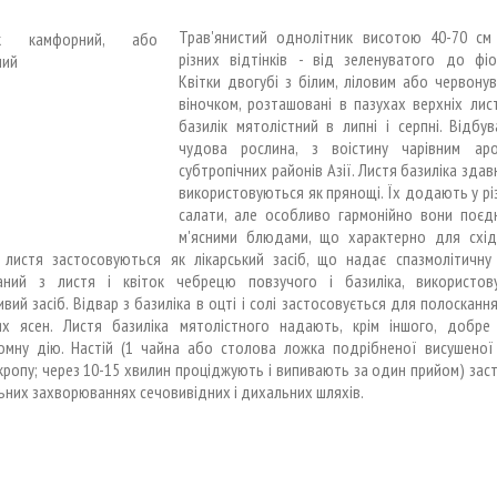
Трав'янистий однолітник висотою 40-70 см
різних відтінків - від зеленуватого до фіо
Квітки двогубі з білим, ліловим або червону
віночком, розташовані в пазухах верхніх лист
базилік мятолістний в липні і серпні. Відбу
чудова рослина, з воістину чарівним ар
субтропічних районів Азії. Листя базиліка зда
використовуються як прянощі. Їх додають у рі
салати, але особливо гармонійно вони поєд
м'ясними блюдами, що характерно для східн
 листя застосовуються як лікарський засіб, що надає спазмолітичну 
аний з листя і квіток чебрецю повзучого і базиліка, використов
ивий засіб. Відвар з базиліка в оцті і солі застосовується для полосканн
ях ясен. Листя базиліка мятолістного надають, крім іншого, добре
омну дію. Настій (1 чайна або столова ложка подрібненої висушеної
кропу; через 10-15 хвилин проціджують і випивають за один прийом) за
ьних захворюваннях сечовивідних і дихальних шляхів.