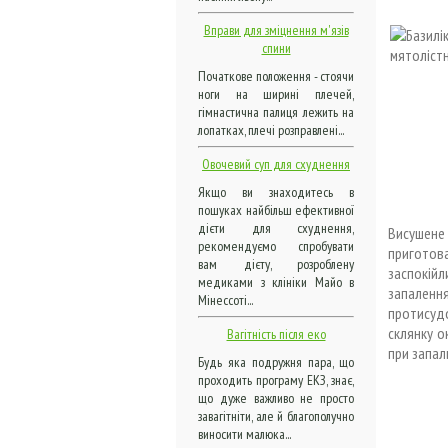
Вправи для зміцнення м'язів
спини
Початкове положення - стоячи
ноги на ширині плечей,
гімнастична палиця лежить на
лопатках, плечі розправлені...
Овочевий суп для схуднення
Якщо ви знаходитесь в
пошуках найбільш ефективної
дієти для схуднення,
Висушене
рекомендуємо спробувати
приготов
вам дієту, розроблену
заспокійл
медиками з клініки Майо в
запаленн
Мінессоті...
протисуд
склянку о
Вагітність після еко
при запал
Будь яка подружня пара, що
проходить програму ЕКЗ, знає,
що дуже важливо не просто
завагітніти, але й благополучно
виносити малюка...