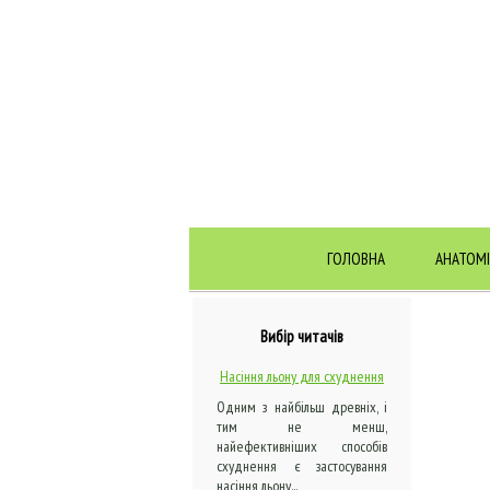
ГОЛОВНА
АНАТОМІ
Вибір читачів
Насіння льону для схуднення
Одним з найбільш древніх, і
тим не менш,
найефективніших способів
схуднення є застосування
насіння льону...