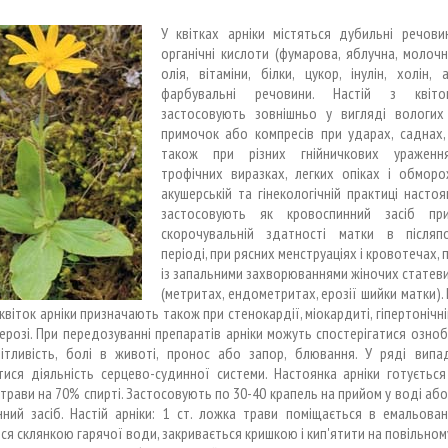
У квітках арніки містяться дубильні речови
органічні кислоти (фумарова, яблучна, молочн
олія, вітаміни, білки, цукор, інулін, холін, 
фарбувальні речовини. Настій з квіто
застосовують зовнішньо у вигляді вологих 
примочок або компресів при ударах, саднах,
також при різних гнійничкових ураження
трофічних виразках, легких опіках і обморо
акушерській та гінекологічній практиці настоя
застосовують як кровоспинний засіб при
скорочувальній здатності матки в післяп
періоді, при рясних менструаціях і кровотечах, 
із запальними захворюваннями жіночих статев
(метритах, ендометритах, ерозії шийки матки).
з квіток арніки призначають також при стенокардії, міокардиті, гіпертонічні
ерозі. При передозуванні препаратів арніки можуть спостерігатися озноб
пітливість, болі в животі, пронос або запор, блювання. У ряді випа
тися діяльність серцево-судинної системи. Настоянка арніки готується
 трави на 70% спирті. Застосовують по 30-40 крапель на прийом у воді або
нний засіб. Настій арніки: 1 ст. ложка трави поміщається в емальован
ся склянкою гарячої води, закривається кришкою і кип'ятити на повільному