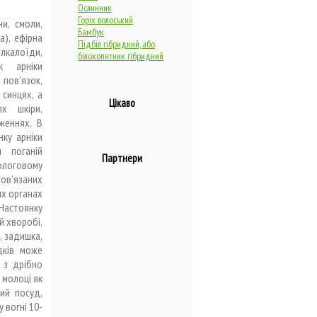
Ослинник
Горіх волоський
ни, смоли,
Бамбук
а), ефірна
Підбіл гібридний, або
алкалоїди,
білокопитник гібридний
к арніки
пов'язок,
 синцях, а
Цікаво
х шкіри,
женнях. В
нку арніки
 поганій
Партнери
ологовому
пов'язаних
их органах
 Настоянку
й хворобі,
, задишка,
дків може
 з дрібно
 молоці як
ий посуд,
 вогні 10-