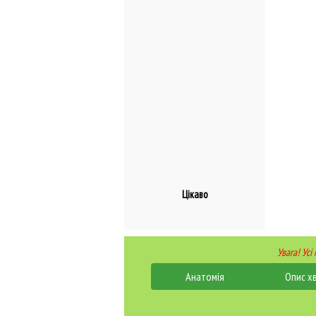
Цікаво
Увага! Усі
Анатомія
Опис х