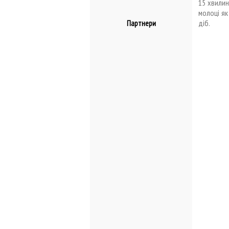
15 хвилин
молоці як
діб.
Партнери