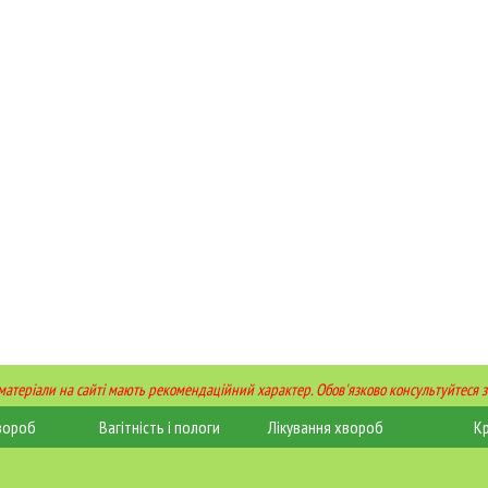
 матеріали на сайті мають рекомендаційний характер. Обов'язково консультуйтеся з
вороб
Вагітність і пологи
Лікування хвороб
К