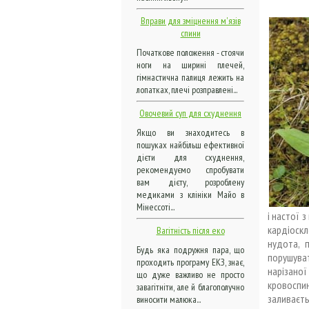
Вправи для зміцнення м'язів
спини
Початкове положення - стоячи
ноги на ширині плечей,
гімнастична палиця лежить на
лопатках, плечі розправлені...
Овочевий суп для схуднення
Якщо ви знаходитесь в
пошуках найбільш ефективної
дієти для схуднення,
рекомендуємо спробувати
вам дієту, розроблену
медиками з клініки Майо в
Мінессоті...
і настої 
кардіоскл
Вагітність після еко
нудота, 
Будь яка подружня пара, що
порушува
проходить програму ЕКЗ, знає,
нарізаної
що дуже важливо не просто
кровоспи
завагітніти, але й благополучно
заливаєть
виносити малюка...