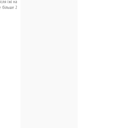
сля їжі на
е більше 2