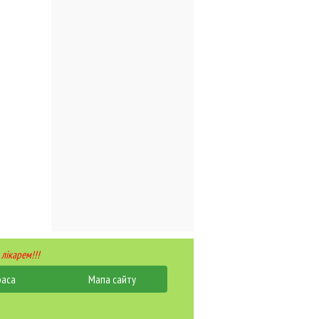
 лікарем!!!
раса
Мапа сайту