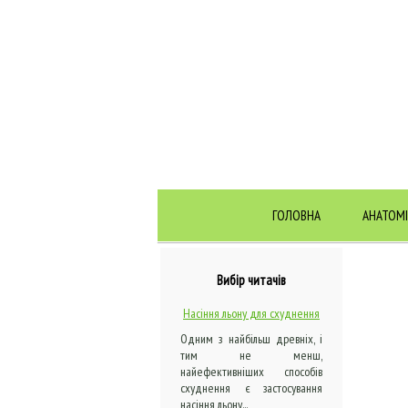
ГОЛОВНА
АНАТОМІ
Вибір читачів
Насіння льону для схуднення
Одним з найбільш древніх, і
тим не менш,
найефективніших способів
схуднення є застосування
насіння льону...