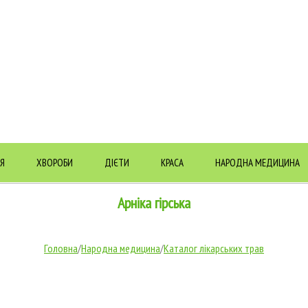
Я
ХВОРОБИ
ДІЄТИ
КРАСА
НАРОДНА МЕДИЦИНА
Арніка гірська
Головна
/
Народна медицина
/
Каталог лікарських трав