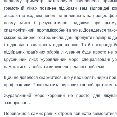
першому триместрі категорично заборонено прийма
грамотний лікар повинен підібрати вам відповідні ко
абсолютно жодним чином не впливають на процес фор
цьому м'яко і результативно, надаючи при цьому 
спазмолітичний, протимікробний вплив. Доведеться тако
смажене, жирне, гостре, кисле: дані продукти надмірно д
і відповідно заважають відновленню. Та й насправді бе
підібраних трав'яних зборів лікування буде просто не
брусничний лист, журавлинний морс, спеціалізовані у
намагатися запобігати виникненню даної проблеми.
Щоб не довелося скаржитися, що у вас болять нирки при 
профілактики. Профілактика ниркових хвороб протягом ва
Журавлинний морс хороший не просто для лікуван
захворювань.
Переважно з самих ранніх строків повністю відмовитися в