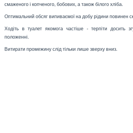
смаженого і копченого, бобових, а також білого хліба.
Оптимальний обсяг випиваємої на добу рідини повинен ск
Ходіть в туалет якомога частіше - терпіти досить з
положенні.
Витирати промежину слід тільки лише зверху вниз.