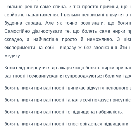
і більше решти саме спина. З тієї простої причини, що
серйозне навантаження. І вельми неприємні відчуття в с
буденна справа. Але як точно розпізнати, що болят
Самостійно діагностувати те, що болять саме нирки пр
складно, а найчастіше просто й неможливо. З ціє
експерименти на собі і відразу ж без зволікання йти 
медику.
Коли слід звернутися до лікаря якщо болять нирки при ва
вагітності і сечовипускання супроводжуються болями і д
болять нирки при вагітності і виникає відчуття неповног
болять нирки при вагітності і аналіз сечі показує присутніст
болять нирки при вагітності і є підвищена набряклість.
болять нирки при вагітності і спостерігається підвищення 