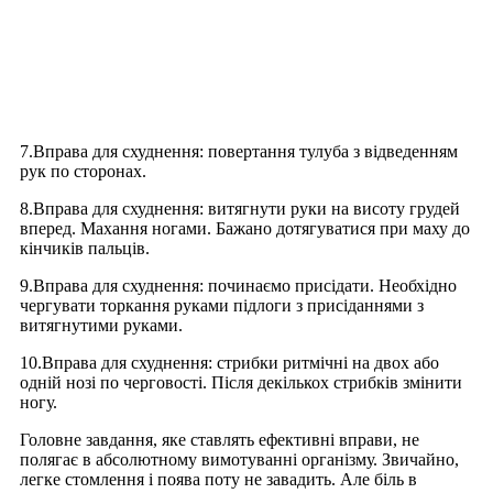
7.Вправа для схуднення: повертання тулуба з відведенням
рук по сторонах.
8.Вправа для схуднення: витягнути руки на висоту грудей
вперед. Махання ногами. Бажано дотягуватися при маху до
кінчиків пальців.
9.Вправа для схуднення: починаємо присідати. Необхідно
чергувати торкання руками підлоги з присіданнями з
витягнутими руками.
10.Вправа для схуднення: стрибки ритмічні на двох або
одній нозі по черговості. Після декількох стрибків змінити
ногу.
Головне завдання, яке ставлять ефективні вправи, не
полягає в абсолютному вимотуванн
і
організму. Звичайно,
легке стомлення і поява поту не завадить. Але біль в