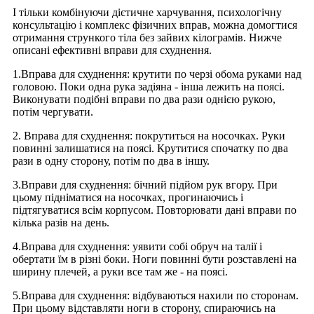
І тільки комбінуючи дієтичне харчування, психологічну
консультацію і комплекс фізичних вправ, можна домогтися
отримання стрункого тіла без зайвих кілограмів. Нижче
описані ефективні вправи для схуднення.
1.Вправа для схуднення: крутити по черзі обома руками над
головою. Поки одна рука задіяна - інша лежить на поясі.
Виконувати подібні вправи по два рази однією рукою,
потім чергувати.
2. Вправа для схуднення: покрутиться на носочках. Руки
повинні залишатися на поясі. Крутитися спочатку по два
рази в одну сторону, потім по два в іншу.
3.Вправи для схуднення: бічний підйом рук вгору. При
цьому підніматися на носочках, прогинаючись і
підтягуватися всім корпусом. Повторювати дані вправи по
кілька разів на день.
4.Вправа для схуднення: уявити собі обруч на талії і
обертати їм в різні боки. Ноги повинні бути розставлені на
ширину плечей, а руки все там же - на поясі.
5.Вправа для схуднення: відбуваються нахили по сторонам.
При цьому відставляти ноги в сторону, спираючись на