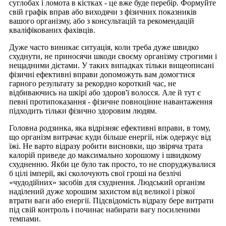
суглобах і ломота в кістках - це вже буде перебір. Формуйте
свій графік вправ або виходячи з фізичних показників
вашого організму, або з консультацій та рекомендацій
кваліфікованих фахівців.
Дуже часто виникає ситуація, коли треба дуже швидко
схуднути, не приносячи шкоди своєму організму строгими і
нещадними дієтами. У таких випадках тільки вищеописані
фізичні ефективні вправи допоможуть вам домогтися
гарного результату за рекордно короткий час, не
відбиваючись на шкірі або здоров'ї волосся. Але й тут є
певні протипоказання - фізичне повноцінне навантаження
підходить тільки фізично здоровим людям.
Головна родзинка, яка відрізняє ефективні вправи, в тому,
що організм витрачає куди більше енергії, ніж одержує від
їжі. Не варто відразу робити висновки, що звіряча трата
калорій приведе до максимально хорошому і швидкому
схудненню. Якби це було так просто, то не споруджувалися
б цілі імперії, як
і
сколочують свої гроші на безлічі
«чудодійних» засобів для схуднення. Людський організм
наділений дуже хорошим захистом від великої і різкої
втрати ваги або енергії. Підсвідомість відразу бере витрати
під свій контроль і починає набирати вагу посиленими
темпами.