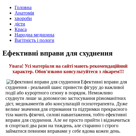
Головна
Анатомія
хвороби
дієти
Краса
Народна медицина
Вагітність і пологи
Ефективні вправи для схуднення
Увага! Усі матеріали на сайті мають рекомендаційний
характер. Обов'язково консультуйтеся з лікарем!!!
Ефективні вправи для
схуднення - реальний шанс привести фігуру до важливої
події або курортного сезону в порядок. Неможливо
схуднути лише за допомогою застосування різноманітних
дієт, медикаментів або консультацій психотерапевта. Дуже
велике значення для отримання та підтримки прекрасного
тіла мають фізичні, силові навантаження, тобто ефективні
вправи для схуднення. Але не просто прийти і відзначиться
в спортзалі два рази на тиждень, але старанно і строго
займатися певними вправами у себе вдома кожен день.