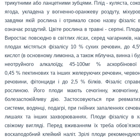
трикутними або ланцетними зубцями. Плід - куляста, сок
ягода, укладена у вогненно-оранжеву роздуту, міхуро
завдяки якій рослина і отримало свою назву фізаліс в
означає роздутий. Цвіте рослина в травні - серпні. Плоди
Виростає повсюдно в світлих лісах, серед чагарників, на 
плодах містяться фізалісу 10
%
сухих речовин, до 4,5
кислот (в основному лимонна, а також яблучна, винна і бу
неотруйного алкалоїду, 45-100мг
%
аскорбінової 
0,45
%
пектинових та інших желеруючих речовин, червон
речовини, фітонциди і до 2,5
%
білків. Фізаліс спра
рослиною. Його плоди мають сечогінну, жовчогінну,
болезаспокійливу дію. Застосовуються при ревматиз
системи, водянці, подагрі, при гнійних запаленнях сечов
лишаях та інших захворюваннях. Плоди фізалісу в х
свіжому вигляді. Перед вживанням їх треба обов'язко
воскаподобний клейкий наліт. Зрілі плоди рекомендуют