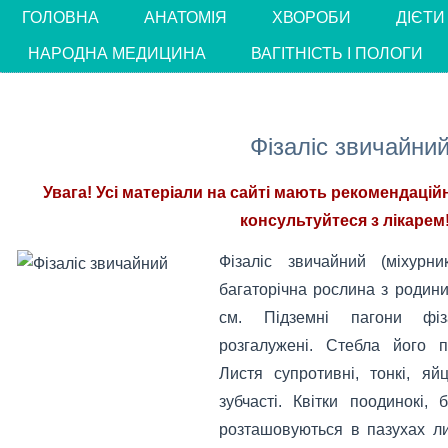
ГОЛОВНА
АНАТОМІЯ
ХВОРОБИ
ДІЄТИ
НАРОДНА МЕДИЦИНА
ВАГІТНІСТЬ І ПОЛОГИ
Фізаліс звичайни
Увага! Усі матеріали на сайті мають рекомендацій
консультуйтеся з лікарем!
Фізаліс звичайний (міхурн
багаторічна рослина з родин
см. Підземні пагони фізал
розгалужені. Стебла його пр
Листя супротивні, тонкі, яйц
зубчасті. Квітки поодинокі, 
розташовуються в пазухах ли