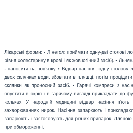
Лікарські форми: • Лінетол: приймати одну-дві столові 
рівня холестерину в крові і як жовчогінний засіб). • Льня
- наносити на пов'язку. • Відвар насіння: одну столову
двох склянках води, збовтати в пляшці, потім процідит
склянки як проносний засіб. • Гарячі компреси з насі
опустити в окріп і в гарячому вигляді прикладати до ф
кольках. У народній медицині відвар насіння п'ють п
захворюваннях нирок. Насіння запарюють і прикладают
запарюють і застосовують для різних припарок. Лляною
при обмороженні.