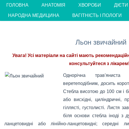
ГОЛОВНА
АНАТОМІЯ
ХВОРОБИ
ДІЄТИ
НАРОДНА МЕДИЦИНА
ВАГІТНІСТЬ І ПОЛОГИ
Льон звичайний
Увага! Усі матеріали на сайті мають рекомендацій
консультуйтеся з лікарем!
Однорічна трав'яниста
веретеподібним, досить корот
Стебла висотою до 100 см і бі
або висхідні, циліндричні, п
гіллясті, густолисті. Листя за
біля основи стебла іноді з д
ланцетовидні або лінійно-ланцетовидні; середні ли