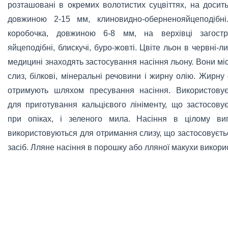
розташовані в окремих волотистих суцвіттях, на досить
довжиною 2-15 мм, клиновидно-оберненояйцеподібні.
коробочка, довжиною 6-8 мм, на верхівці загостре
яйцеподібні, блискучі, буро-жовті. Цвіте льон в червні-л
медицині знаходять застосування насіння льону.
Вони мі
слиз, білкові, мінеральні речовини і жирну олію. Жирну
отримують шляхом пресування насіння. Використовує
для приготування кальцієвого лініменту, що застосову
при опіках, і зеленого мила. Насіння в цілому виг
використовуються для отримання слизу, що застосовуєть
засіб. Лляне насіння в порошку або лляної макухи викори