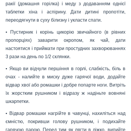
ракії (домашня горілка) і меду з додаванням однієї
таблетки хіна і аспірину. Дати дитині пропотіти,
переодягнути в суху білизну і укласти спати.
• Пустирник і корінь цикорію звичайного (в рівних
пропорціях) заварити окропом, як чай, дати
настоятися і приймати при простудних захворюваннях
3 рази на день по 1/2 склянки.
• Якщо ви відчули першіння в горлі, слабкість, біль в
очах - налийте в миску дуже гарячої води, додайте
відвар хвої або ромашки і добре попарте ноги. Витріть
їх жорстким рушником і відразу ж надіньте вовняні
шкарпетки.
• Відвар ромашки нагрійте в чавунці, нахиліться над
ємністю, покривши голову рушником, і подихайте
гарячою парою. Перед тим як лягти в ліжко, випийте