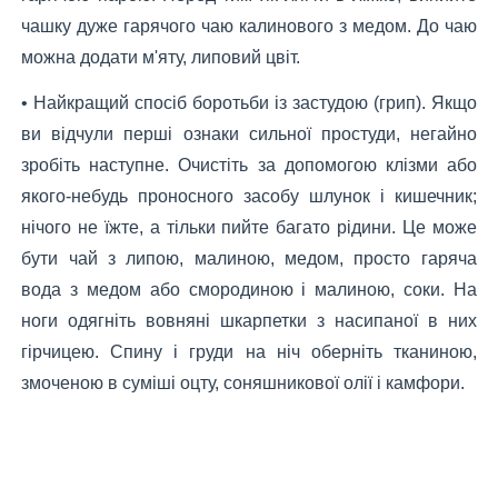
чашку дуже гарячого чаю калинового з медом. До чаю
можна додати м'яту, липовий цвіт.
• Найкращий спосіб боротьби із застудою (грип). Якщо
ви відчули перші ознаки сильної простуди, негайно
зробіть наступне. Очистіть за допомогою клізми або
якого-небудь проносного засобу шлунок і кишечник;
нічого не їжте, а тільки пийте багато рідини. Це може
бути чай з липою, малиною, медом, просто гаряча
вода з медом або смородиною і малиною, соки. На
ноги одягніть вовняні шкарпетки з насипаної в них
гірчицею. Спину і груди на ніч оберніть тканиною,
змоченою в суміші оцту, соняшникової олії і камфори.