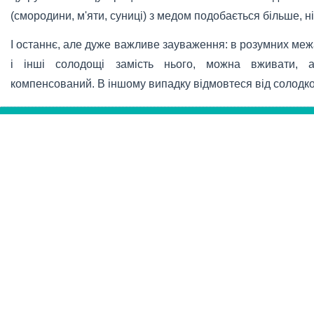
(смородини, м'яти, суниці) з медом подобається більше, ні
І останнє, але дуже важливе зауваження: в розумних меж
і інші солодощі замість нього, можна вживати, а
компенсований. В іншому випадку відмовтеся від солодко