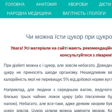
ГОЛОВНА
АНАТОМІЯ
ХВОРОБИ
ДІЄТИ
НАРОДНА МЕДИЦИНА
ВАГІТНІСТЬ І ПОЛОГИ
Чи можна їсти цукор при цукро
Увага! Усі матеріали на сайті мають рекомендацій
консультуйтеся з лікарем!
При діабеті можна є і цукор, але зовсім небагато. Доведе
цукру не приносять шкоди організму. Нешкідливим вва
калорійність якої не перевищує 5% від добової норми вуг
Наприклад, для людини з середньою вагою, ведучого
близько трьох чайних ложок цукру (або півсклянки бу
напою). Небагато, але все-таки, адже деяким хворим бу
цукру зовсім. Цукор цілком можна замінити медом. 