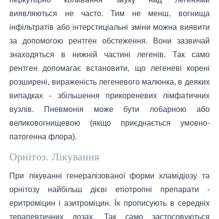
виявляються не часто. Тим не менш, вогнища
інфільтратів або інтерстиціальні зміни можна виявити
за допомогою рентген обстеження. Вони зазвичай
знаходяться в нижній частині легенів. Так само
рентген допомагає встановити, що легеневі корені
розширені, вираженість легеневого малюнка, в деяких
випадках - збільшення прикореневих лімфатичних
вузлів. Пневмонія може бути лобарною або
великовогнищевою (якщо приєднається умовно-
патогенна флора).
Орнітоз. Лікування
При лікуванні генералізованої форми хламідіозу та
орнітозу найбільш дієві етіотропні препарати -
еритроміцин і азитроміцин. Їх прописують в середніх
терапевтичних дозах. Так само застосовуються