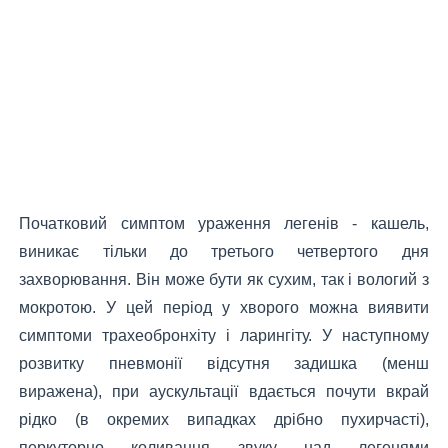
Початковий симптом ураження легенів - кашель,
виникає тільки до третього четвертого дня
захворювання. Він може бути як сухим, так і вологий з
мокротою. У цей період у хворого можна виявити
симптоми трахеобронхіту і ларингіту. У наступному
розвитку пневмонії відсутня задишка (менш
виражена), при аускультації вдається почути вкрай
рідко (в окремих випадках дрібно пухирчасті),
перкуторно коливання звуку над легенями