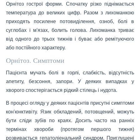
Орнітоз гострої форми. Спочатку різко піднімається
температура до великих цифр. Разом з лихоманкою
приходять посилене потовиділення, озноб, болі в
суглобах і м'язах, болить голова. Лихоманка триває
від одного до трьох тижнів і буває або ремітуючого
або постійного характеру.
Орнітоз. Симптоми
Пацієнта мучать болі в горлі, слабкість, відсутність
апетиту, безсоння, запори. У деяких випадках у
хворого спостерігається рідкий стілець і нудота.
В процесі огляду у деяких пацієнтів присутні симптоми
кон'юнктивіту. Язик обкладений, потовщений, можуть
бути сліди зубів по краях. Досить часто на ранніх
термінах хвороби (протягом першого тижня)
розвивається гепатоліенальний синдром. Приглушені