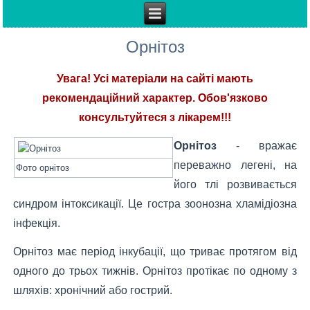
Орнітоз
Увага! Усі матеріали на сайті мають
рекомендаційний характер. Обов'язково
консультуйтеся з лікарем!!!
Орнітоз
- вражає
переважно легені, на
Фото орнітоз
його тлі розвивається
синдром інтоксикації. Це гостра зоонозна хламідіозна
інфекція.
Орнітоз має період інкубації, що триває протягом від
одного до трьох тижнів. Орнітоз протікає по одному з
шляхів: хронічний або гострий.