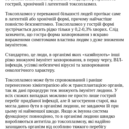
гострий, хронічний і латентний токсоплазмоз.
Токсоплазмоз у переважної більшості людей протікає саме
в латентній або хронічній формі, причому найчастіше
повністю безсимптомно. Токсоплазмоз у гострій формі
зустрічається досить рідко тільки у 0,2-0,3% хворих. Слід
зазначити, що гостра форма захворювання з яскраво
вираженими симптомами властива людям з дуже зниженим
імунітетом.
Стандартно, це люди, в організмі яких «хазяйнують» інші
різко знижуючі імунітет захворювання, в першу чергу, ВІЛ-
інфекція, усілякі небезпечні вірусні та захворювання
онкологічного характеру.
Токсоплазмоз може бути спровокований і раніше
перенесеною хіміотерапією або ж трансплантацією органів,
так як дані процедури теж знижують імунітет людини. У
всіх схожих випадках можливо не просто лише гострий
перебіг придбаної інфекції, але й загострення старої, яка
могла давно бути в організмі людини, не завдаючи їй при
цьому ні найменшої шкоди. Якщо ж імунна система
функціонує повноцінно, то в організмі людини швидко
виробляються антитіла до токсоплазмозу, які надійно
захищають організм від особливо тяжкого перебігу