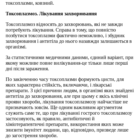
токсоплазми, ковзний.
Токсоплазмоз. Лікування захворювання
Токсоплазмоз відносять до захворювань, які не завжди
потребують лікування. Справа в тому, що повністю
позбутися токсоплазми фактично неможливо, і збудник
захворювання і антитіла до нього назавжди залишаються в
організмі.
За статистичними медичними даними, єдиний варіант, при
якому можливе повне вилікування-це тільки лише перші
дні після зараження.
По закінченню часу токсоплазми формують цисти, для
яких характерна стійкість, включаючи, і лікарські
препарати. З цієї причини людям, в організмі яких знайдені
антитіла до захворювання, але при цьому є якісь клінічні
прояви хвороби, лікування токсоплазмозу найчастіше не
призначають зовсім. Ще одним важливим аргументом
служить саме те, що при лікуванні гострого токсоплазмозу
застосовують, як правило, антибіотичні й
хіміотерапевтичні препарати, використання яких може
знизити імунітет людини, що, відповідно, призведе лише
до загострення хвороби.