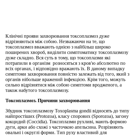
Клінічні прояви захворювання токсоплазмоз дуже
відрізняються між собою. Незважаючи на те, що
токсоплазмоз вважають
однією
з найбільш широко
поширених хвороб, виділити симптоматику токсоплазмозу
дуже складно. Вся суть в тому, що токсоплазми які
потрапили в організм розносяться з кров'ю абсолютно по
всіх органах, і відповідно вражають їх. В даному випадку
симптоми захворювання повністю залежать від того, який з
органів нібольше вражений інфекцією. Крім того, можуть
сильно відрізнятися між собою симптоми вродженого, а
також набутого токсоплазмозу.
Токсоплазмоз. Причини захворювання
Збудник токсоплазмозу Toxoplasma gondii відносять до типу
найпростіших (Protozoa), класу спорових (Sporozoa), загону
кокцидий (Coccidia). Токсоплазми рухливі, мають формою
дуги, арки або схожі з часточкою апельсина. Р
озрізняють
овальні і округлі форми. Тип руху властивий для