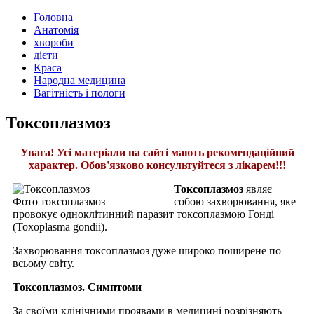
Головна
Анатомія
хвороби
дієти
Краса
Народна медицина
Вагітність і пологи
Токсоплазмоз
Увага! Усі матеріали на сайті мають рекомендаційний
характер. Обов'язково консультуйтеся з лікарем!!!
Токсоплазмоз
являє
Фото токсоплазмоз
собою захворювання, яке
провокує одноклітинний паразит токсоплазмою Гонді
(Toxoplasma gondii).
Захворювання токсоплазмоз дуже широко поширене по
всьому світу.
Токсоплазмоз. Симптоми
За своїми клінічними проявами в медицині розрізняють