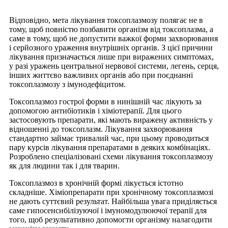
Відповідно, мета лікування токсоплазмозу полягає не в
тому, щоб повністю позбавити організм від токсоплазма, а
саме в тому, щоб не допустити важк
о
ї
форми захворювання
і серйозного ураження внутрішніх органів. З цієї причини
лікування призначається лише при виражених симптомах,
у разі уражень центральної нервової системи, легень, серця,
інших життєво важливих органів або при поєднанні
токсоплазмозу з імунодефіцитом.
Токсоплазмоз гострої форми в нинішній час лікують за
допомогою антибіотиків і хіміотерапії. Для цього
застосовують препарати, які мають виражену активність у
відношенні до токсоплазм. Лікування захворювання
стандартно займає тривалий час, при цьому проводиться
пару курсів лікування препаратами в деяких комбінаціях.
Розроблено спеціалізовані схеми лікування токсоплазмозу
як для людини так і для тварин.
Токсоплазмоз в хронічній формі лікується істотно
складніше. Хіміопрепарати при хронічному токсоплазмозі
не дають суттєвий результат. Найбільша увага приділяється
саме гипосенсибілізуючої і імуномодулюючої терапії для
того, щоб результативно допомогти організму налагодити