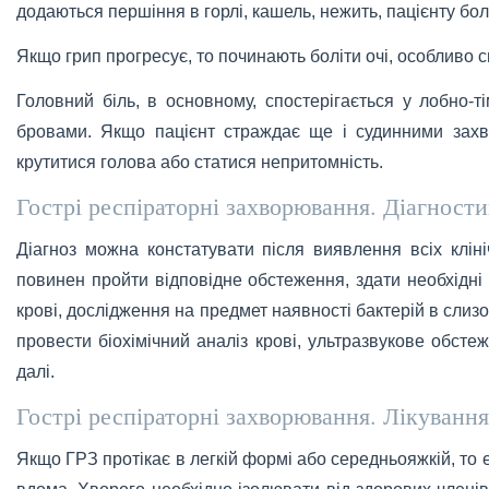
додаються першіння в горлі, кашель, нежить, пацієнту бол
Якщо грип прогресує, то починають боліти очі, особливо с
Головний біль, в основному, спостерігається у лобно-ті
бровами. Якщо пацієнт страждає ще і судинними зах
крутитися голова або статися непритомність.
Гострі респіраторні захворювання. Діагности
Діагноз можна констатувати після виявлення всіх клін
повинен пройти відповідне обстеження, здати необхідні а
крові, дослідження на предмет наявності бактерій в слизо
провести біохімічний аналіз крові, ультразвукове обсте
далі.
Гострі респіраторні захворювання. Лікування
Якщо ГРЗ протікає в легкій формі або середньояжкій, то