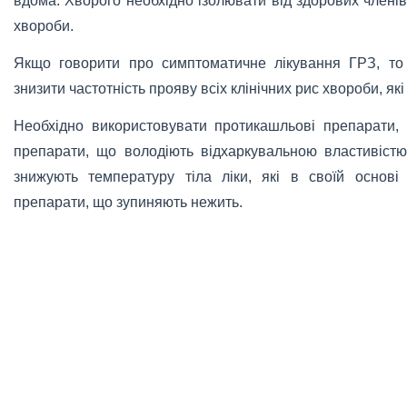
вдома. Хворого необхідно ізолювати від здорових членів
хвороби.
Якщо говорити про симптоматичне лікування ГРЗ, то
знизити частотність прояву всіх клінічних рис хвороби, я
Необхідно використовувати протикашльові препарати, я
препарати, що володіють відхаркувальною властивістю:
знижують температуру тіла ліки, які в своїй основ
препарати, що зупиняють нежить.