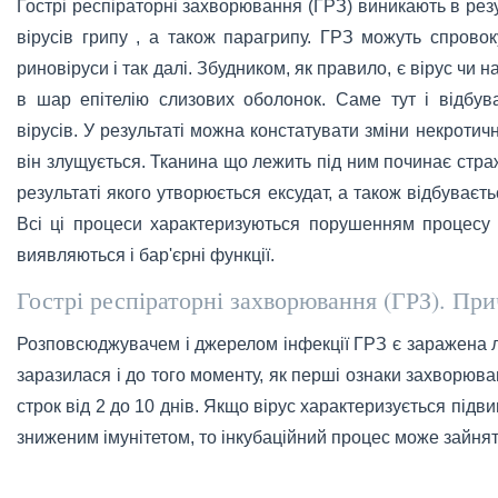
Гострі респіраторні захворювання (ГРЗ) виникають в резу
вірусів грипу , а також парагрипу. ГРЗ можуть спровок
риновіруси і так далі. Збудником, як правило, є вірус чи н
в шар епітелію слизових оболонок. Саме тут і відбува
вірусів. У результаті можна констатувати зміни некротичн
він злущується. Тканина що лежить під ним починає стра
результаті якого утворюється ексудат, а також відбуваєт
Всі ці процеси характеризуються порушенням процесу 
виявляються і бар'єрні функції.
Гострі респіраторні захворювання (ГРЗ). Пр
Розповсюджувачем і джерелом інфекції ГРЗ є заражена л
заразилася і до того моменту, як перші ознаки захворюв
строк від 2 до 10 днів. Якщо вірус характеризується підв
зниженим імунітетом, то інкубаційний процес може зайняти