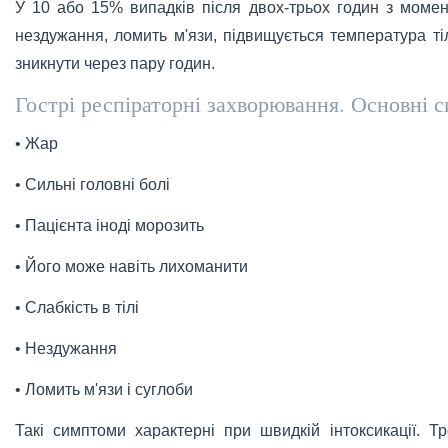
У 10 або 15% випадків після двох-трьох годин з моме
нездужання, ломить м'язи, підвищується температура ті
зникнути через пару годин.
Гострі респіраторні захворювання. Основні 
• Жар
• Сильні головні болі
• Пацієнта іноді морозить
• Його може навіть лихоманити
• Слабкість в тілі
• Нездужання
• Ломить м'язи і суглоби
Такі симптоми характерні при швидкій інтоксикації. Т