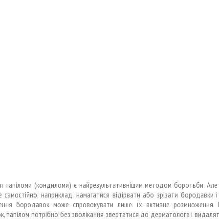
я папіломи (кондиломи) є найрезультативнішим методом боротьби. Але
 самостійно, наприклад, намагатися відірвати або зрізати бородавки і
ння бородавок може спровокувати лише їх активне розмноження. 
, папілом потрібно без зволікання звертатися до дерматолога і видалят