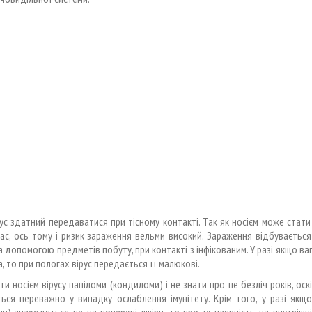
ус здатний передаватися при тісному контакті. Так як носієм може стат
ас, ось тому і ризик зараження вельми високий. Зараження відбуваєтьс
а допомогою предметів побуту, при контакті з інфікованим. У разі якщо ваг
а, то при пологах вірус передається її малюкові.
и носієм вірусу папіломи (кондиломи) і не знати про це безліч років, оскі
ться переважно у випадку ослаблення імунітету. Крім того, у разі якщ
и) знаходяться не на поверхні шкіри, то про їх наявність на внутрішн