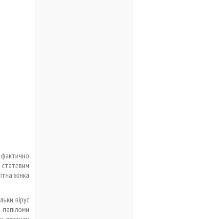
и фактично
я статевим
ітна жінка
льки вірус
о папіломи
іх органах