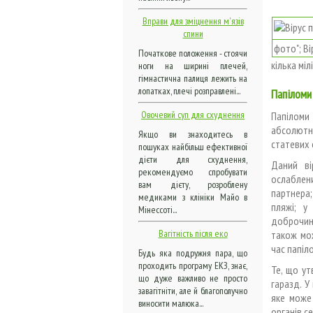
Вправи для зміцнення м'язів
спини
фото";
Ві
Початкове положення - стоячи
кілька мі
ноги на ширині плечей,
гімнастична палиця лежить на
лопатках, плечі розправлені...
Папіломи
Овочевий суп для схуднення
Папіломи
абсолютно
Якщо ви знаходитесь в
статевих о
пошуках найбільш ефективної
дієти для схуднення,
Даний ві
рекомендуємо спробувати
ослаблен
вам дієту, розроблену
партнера;
медиками з клініки Майо в
пляжі; у
Мінессоті...
доброчин
Вагітність після еко
також мож
час папіл
Будь яка подружня пара, що
проходить програму ЕКЗ, знає,
Те, що ут
що дуже важливо не просто
гаразд. У
завагітніти, але й благополучно
яке може
виносити малюка...
органів с