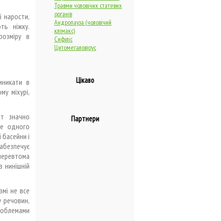
Травми чоловічих статевих
органів
 нарости,
Андропауза (чоловічий
ть ніжку.
клімакс)
розміру в
Сифіліс
Цитомегаловірус
Цікаво
иникати в
му міхурі,
ет значно
Партнери
не одного
 басейни і
абезпечує
перевтома
в нинішній
змі не все
у речовин,
роблемами