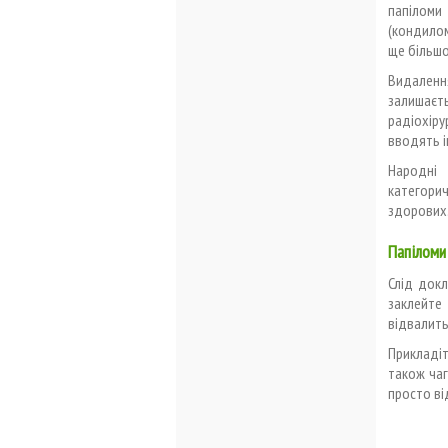
папіломи
(кондилом
ще більшо
Видаленн
залишаєть
радіохіру
вводять і
Народні 
категори
здорових.
Папіломи
Слід докл
заклейте
відвалить
Прикладіт
також чаг
просто ві