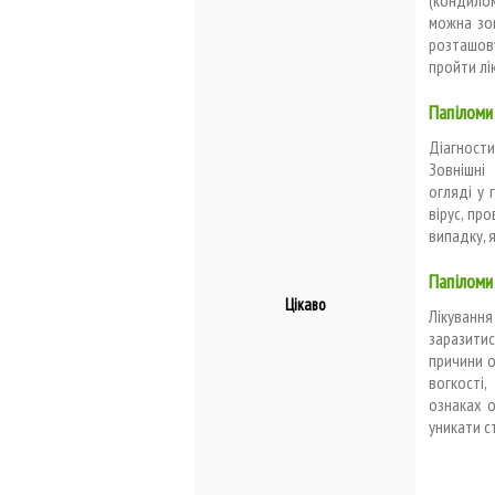
можна зов
розташову
пройти лі
Папіломи
Діагности
Зовнішні
огляді у 
вірус, пр
випадку, 
Папіломи
Цікаво
Лікування
заразитис
причини о
вогкості
ознаках 
уникати ст