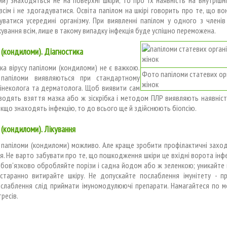
сім і не здогадуватися. Освіта папілом на шкірі говорить про те, що в
ватися усередині організму. При виявленні папілом у одного з членів 
кування всім, лише в такому випадку інфекція буде успішно переможена.
 (кондиломи). Діагностика
ка вірусу папіломи (кондиломи) не є важкою.
Фото папіломи статевих орг
 папіломи виявляються при стандартному
жінок
гінеколога та дерматолога. Щоб виявити сам
оводять взяття мазка або ж зіскрібка і методом ПЛР виявляють наявність
якщо знаходять інфекцію, то до всього ще й здійснюють біопсію.
 (кондиломи). Лікування
 папіломи (кондиломи) можливо. Але краще зробити профілактичні захо
я. Не варто забувати про те, що пошкодження шкіри це вхідні ворота інфекц
бов'язково обробляйте порізи і садна йодом або ж зеленкою; уникайте
, старанно витирайте шкіру. Не допускайте послаблення імунітету - п
ослаблення слід приймати імуномодулюючі препарати. Намагайтеся по м
ресів.