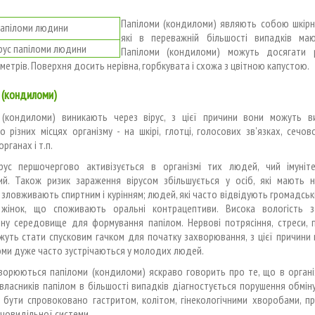
Папіломи (кондиломи) являють собою шкірні
які в переважній більшості випадків маю
рус папіломи людини
Папіломи (кондиломи) можуть досягати 
ліметрів. Поверхня досить нерівна, горбкувата і схожа з цвітною капустою.
 (кондиломи)
 (кондиломи) виникають через вірус, з цієї причини вони можуть в
 різних місцях організму - на шкірі, глотці, голосових зв'язках, сечово
рганах і т.п.
рус першочергово активізується в організмі тих людей, чий імуніт
ий. Також ризик зараження вірусом збільшується у осіб, які мають 
 зловживають спиртним і курінням; людей, які часто відвідують громадські
 жінок, що споживають оральні контрацептиви. Висока вологість з
ну середовище для формування папілом. Нервові потрясіння, стреси, 
уть стати спусковим гачком для початку захворювання, з цієї причини 
оми дуже часто зустрічаються у молодих людей.
ворюються папіломи (кондиломи) яскраво говорить про те, що в органі
 власників папілом в більшості випадків діагностується порушення обмін
 бути спровоковано гастритом, колітом, гінекологічними хворобами, п
ечовидільної системи.