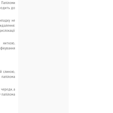
 Папіломи
зводить до
ипадку не
видалення:
дислокації
я ниткою,
фікування
ий слиною,
 папілома
 череди, а
у папілома