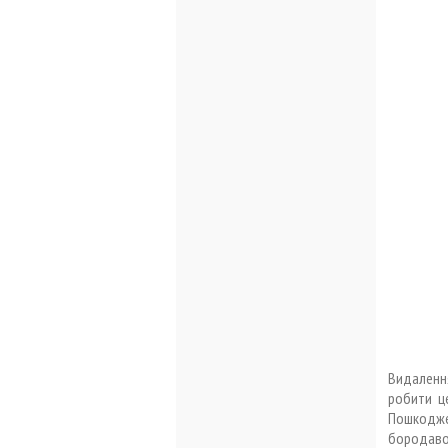
Видаленн
робити це
Пошкодже
бородавок