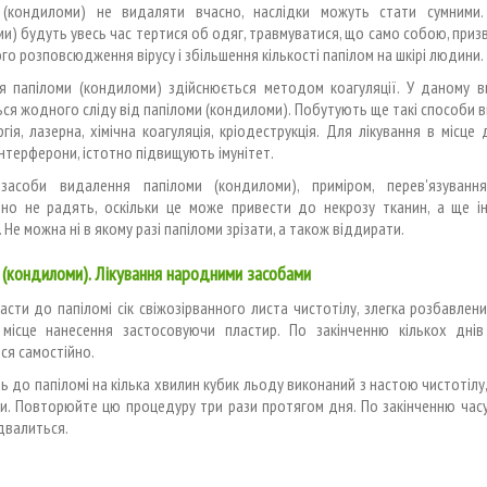
 (кондиломи) не видаляти вчасно, наслідки можуть стати сумними.
и) будуть увесь час тертися об одяг, травмуватися, що само собою, при
го розповсюдження вірусу і збільшення кількості папілом на шкірі людини.
я папіломи (кондиломи) здійснюється методом коагуляції. У даному в
ся жодного сліду від папіломи (кондиломи). Побутують ще такі способи 
ргія, лазерна, хімічна коагуляція, кріодеструкція. Для лікування в місце 
нтерферони, істотно підвищують імунітет.
засоби видалення папіломи (кондиломи), приміром, перев'язуванн
чно не радять, оскільки це може привести до некрозу тканин, а ще ін
 Не можна ні в якому разі папіломи зрізати, а також віддирати.
 (кондиломи). Лікування народними засобами
асти до папіломі сік свіжозірванного листа чистотілу, злегка розбавлен
 місце нанесення застосовуючи пластир. По закінченню кількох днів
ся самостійно.
ь до папіломі на кілька хвилин кубик льоду виконаний з настою чистотілу,
и. Повторюйте цю процедуру три рази протягом дня. По закінченню час
двалиться.