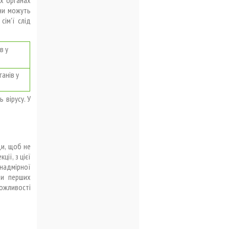
они можуть
сім'ї слід
анів у
 вірусу. У
ди, щоб не
ії, з цієї
 надмірної
ри перших
ожливості