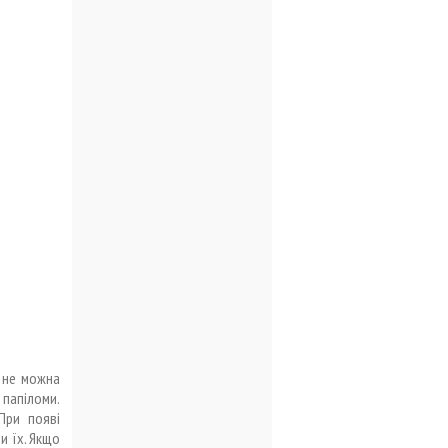
 не можна
 папіломи.
При появі
и їх. Якщо