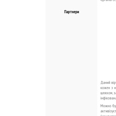
Партнери
Даний вір
кожен з н
шляхом, з
інфікован
Можно бут
активізує
(кондилом