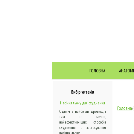
ГОЛОВНА
АНАТОМІ
Вибір читачів
Насіння льону для схуднення
Головна
/
Одним з найбільш древніх, і
тим не менш,
найефективніших способів
схуднення є застосування
насіння льону...