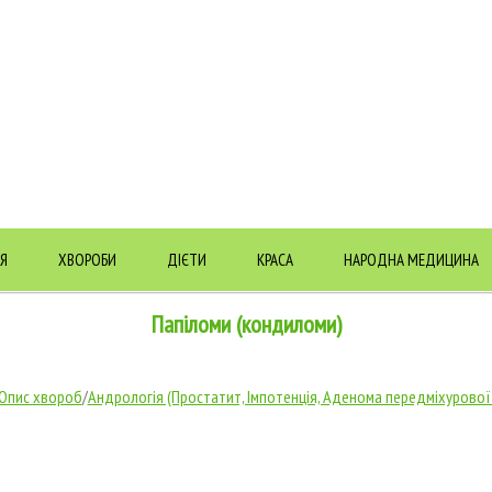
Я
ХВОРОБИ
ДІЄТИ
КРАСА
НАРОДНА МЕДИЦИНА
Папіломи (кондиломи)
Опис хвороб
/
Андрологія (Простатит, Імпотенція, Аденома передміхурової 