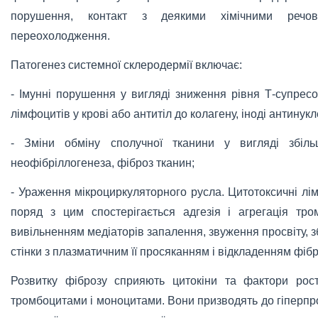
порушення, контакт з деякими хімічними речов
переохолодження.
Патогенез системної склеродермії включає:
- Імунні порушення у вигляді зниження рівня Т-супрес
лімфоцитів у крові або антитіл до колагену, іноді антинук
- Зміни обміну сполучної тканини у вигляді збіль
неофібріллогенеза, фіброз тканин;
- Ураження мікроциркуляторного русла. Цитотоксичні л
поряд з цим спостерігається адгезія і агрегація тром
вивільненням медіаторів запалення, звуження просвіту, 
стінки з плазматичним її просяканням і відкладенням фібр
Розвитку фіброзу сприяють цитокіни та фактори рост
тромбоцитами і моноцитами. Вони призводять до гіперпро