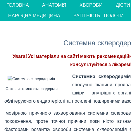
ГОЛОВНА
АНАТОМІЯ
ХВОРОБИ
ДІЄТИ
НАРОДНА МЕДИЦИНА
ВАГІТНІСТЬ І ПОЛОГИ
Системна склеродер
Увага! Усі матеріали на сайті мають рекомендацій
консультуйтеся з лікарем!
Системна склеродермія
сполучної тканини, проява
Фото системна склеродермія
шкіри і внутрішніх орган
облітеруючого ендартеріоліта, посилені поширеними ва
Імовірною причиною захворювання системна склеродер
походження, проте точної причини поки ніхто визн
факторами розвитку хвороби системна склеродермія є 