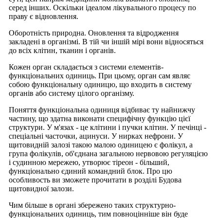
серед інших. Оскільки ідеалом лікувального процесу по
праву є відновлення.
Оборотність природна. Оновлення та відродження
закладені в організмі. В тій чи іншій мірі вони відносяться
до всіх клітин, тканин і органів.
Кожен орган складається з системи елементів-
функціональних одиниць. При цьому, орган сам являє
собою функціональну одиницю, що входить в систему
органів або систему цілого організму.
Поняття функціональна одиниця відбиває ту найнижчу
частину, що здатна виконати специфічну функцію цієї
структури. У м'язах - це клітини і пучки клітин. У печінці -
спеціальні часточки, ацинуси. У нирках нефрони. У
щитовидній залозі такою малою одиницею є фолікул, а
група фолікулів, об'єднана загальною нервовою регуляцією
і судинною мережею, утворює тіреон - більший,
функціонально єдиний командний блок. Про цю
особливость ви зможете прочитати в розділі Будова
щитовидної залози.
Чим більше в органі збережено таких структурно-
функціональних одиниць, тим повноцінніше він буде