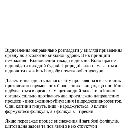
Відновлення неправильно розглядати у вигляді приведення
органу до абсолютно вихідної будови. Це в принципі
неможливо. Відновлення завжди відносно. Воно прагне
відповідати вихідній будові. Природні сили намагаються
відновити схожість і подобу початкової структури.
Діалектична єдність нашого світу проявляється в активних
протилежно спрямованих біологічних явищах, що постійно
відбуваються в органах. У щитовидній залозі та в інших
органах спільно протікають два протилежно направлених
процеси - виснаження-руйнування і відродження-розвиток.
Одні клітини гинуть, інші - народжуються. З клітин
формуються фолікули, а з фолікулів - тіреони.
Якщо переважає процес виснаження й загибелі фолікулів,
щитовидна залоза та пов'язані з нею структури