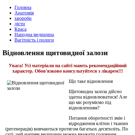
Головна
Анатомія
хвороби
дієти
Краса
Народна медицина
Вагітність і пологи
Відновлення щитовидної залози
Увага! Усі матеріали на сайті мають рекомендаційний
характер. Обов'язково консультуйтеся з лікарем!!!
Що таке відновлення
Щитовидна залоза дійсно
здатна відновлюватися! Але
що ми розуміємо під
відновленням?
Питання оборотності змін і
відродження клітин і тканин
(регенерація) вивчаються протягом багатьох десятиліть. По
суті, цей напрям медицини можна вважати головним,