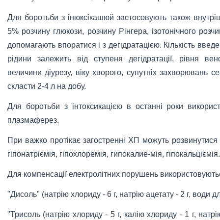
Для боротьби з інюксікашюй застосовують також внутр
5% розчину глюкози, розчину Рінгера, ізотонічного розч
допомагають впоратися і з дегідратацією. Кількість вве
рідини залежить від ступеня дегідратації, рівня вен
величини діурезу, віку хворого, супутніх захворювань с
скласти 2-4 л на добу.
Для боротьби з інтоксикацією в останні роки викорис
плазмаферез.
При важко протікає загостренні ХП можуть розвинутися 
гіпонатріємія, гіпохлоремія, гипокалие-мія, гіпокальціємія.
Для компенсації електролітних порушень використовуютьс
"Дисоль" (натрію хлориду - 6 г, натрію ацетату - 2 г, води для
"Трисоль (натрію хлориду - 5 г, калію хлориду - 1 г, натрі