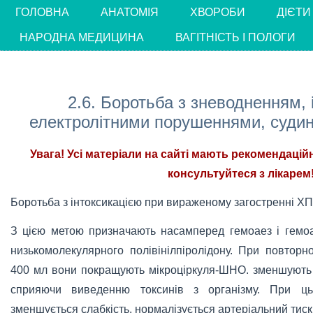
ГОЛОВНА
АНАТОМІЯ
ХВОРОБИ
ДІЄТИ
НАРОДНА МЕДИЦИНА
ВАГІТНІСТЬ І ПОЛОГИ
2.6. Боротьба з зневодненням, 
електролітними порушеннями, суди
Увага! Усі матеріали на сайті мають рекомендацій
консультуйтеся з лікарем!
Боротьба з інтоксикацією при вираженому загостренні ХП
З цією метою призначають насамперед гемоаез і гемоае
низькомолекулярного полівінілпіролідону. При повтор
400 мл вони покращують мікроціркуля-ШНО. зменшують я
сприяючи виведенню токсинів з організму. При ць
зменшується слабкість, нормалізується артеріальний тиск,