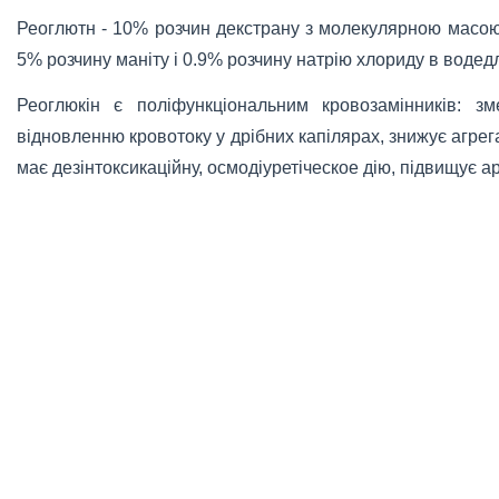
Реоглютн - 10% розчин декстрану з молекулярною масою
5% розчину маніту і 0.9% розчину натрію хлориду в водедля
Реоглюкін є поліфункціональним кровозамінників: зме
відновленню кровотоку у дрібних капілярах, знижує агре
має дезінтоксикаційну, осмодіуретіческое дію, підвищує а