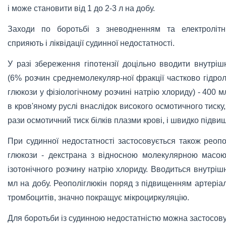
і може становити від 1 до 2-3 л на добу.
Заходи по боротьбі з зневодненням та електроліт
сприяють і ліквідації судинної недостатності.
У разі збереження гіпотензії доцільно вводити внутрі
(6% розчин среднемолекуляр-ної фракції частково гідрол
глюкози у фізіологічному розчині натрію хлориду) - 400 
в кров'яному руслі внаслідок високого осмотичного тиск
рази осмотичний тиск білків плазми крові, і швидко підви
При судинної недостатності застосовується також реоп
глюкози - декстрана з відносною молекулярною масо
ізотонічного розчину натрію хлориду. Вводиться внутрі
мл на добу. Реополіглюкін поряд з підвищенням артеріа
тромбоцитів, значно покращує мікроциркуляцію.
Для боротьби із судинною недостатністю можна застосову