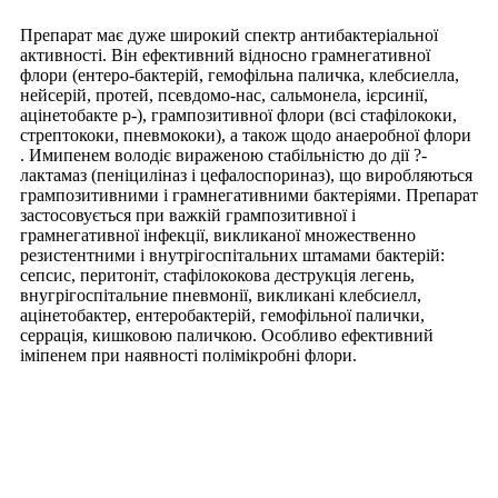
Препарат має дуже широкий спектр антибактеріальної
активності. Він ефективний відносно грамнегативної
флори (ентеро-бактерій, гемофільна паличка, клебсиелла,
нейсерій, протей, псевдомо-нас, сальмонела, ієрсинії,
ацінетобакте р-), грампозитивної флори (всі стафілококи,
стрептококи, пневмококи), а також щодо анаеробної флори
. Имипенем володіє вираженою стабільністю до дії ?-
лактамаз (пеніциліназ і цефалоспориназ), що виробляються
грампозитивними і грамнегативними бактеріями. Препарат
застосовується при важкій грампозитивної і
грамнегативної інфекції, викликаної множественно
резистентними і внутрігоспітальних штамами бактерій:
сепсис, перитоніт, стафілококова деструкція легень,
внугрігоспітальние пневмонії, викликані клебсиелл,
ацінетобактер, ентеробактерій, гемофільної палички,
серрація, кишковою паличкою. Особливо ефективний
іміпенем при наявності полімікробні флори.