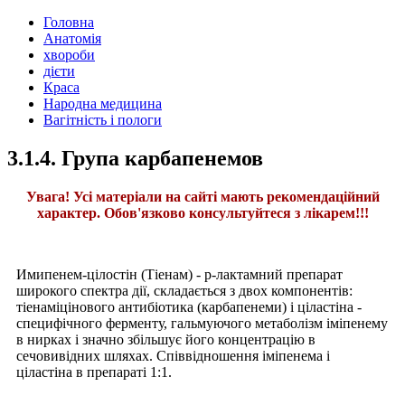
Головна
Анатомія
хвороби
дієти
Краса
Народна медицина
Вагітність і пологи
3.1.4. Група карбапенемов
Увага! Усі матеріали на сайті мають рекомендаційний
характер. Обов'язково консультуйтеся з лікарем!!!
Имипенем-цілостін (Тіенам) - р-лактамний препарат
широкого спектра дії, складається з двох компонентів:
тіенаміцінового антибіотика (карбапенеми) і ціластіна -
специфічного ферменту, гальмуючого метаболізм іміпенему
в нирках і значно збільшує його концентрацію в
сечовивідних шляхах. Співвідношення іміпенема і
ціластіна в препараті 1:1.