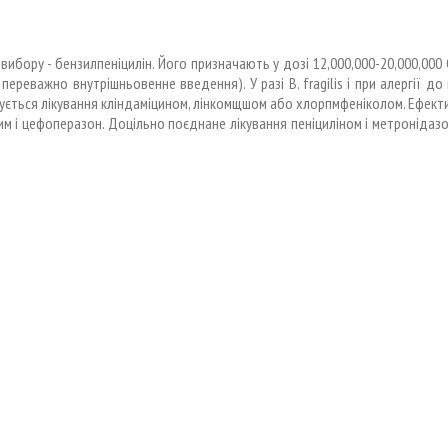
вибору - бензилпеніцилін. Його призначають у дозі 12,000,000-20,000,000
 переважно внутрішньовенне введення). У разі В. fragilis і при алергії до 
ється лікування кліндаміцином, лінкомщшом або хлорпмфеніколом. Ефект
м і цефоперазон. Доцільно поєднане лікування пеніциліном і метронідазо