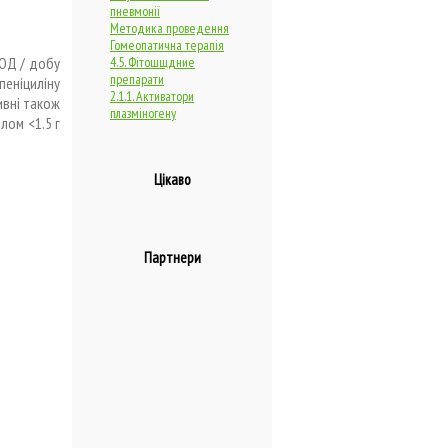
пневмонії
Методика проведення
Гомеопатична терапія
 ОД / добу
4.5. Фітошщдние
препарати
пеніциліну
2.1.1. Активатори
ивні також
плазміногену
лом <1.5 г
Цікаво
Партнери