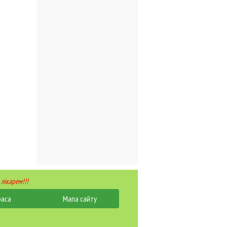
 лікарем!!!
раса
Мапа сайту