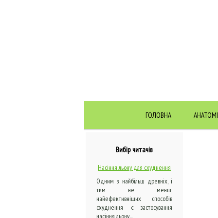
ГОЛОВНА
АНАТОМІ
Вибір читачів
Насіння льону для схуднення
Одним з найбільш древніх, і
тим не менш,
найефективніших способів
схуднення є застосування
насіння льону...