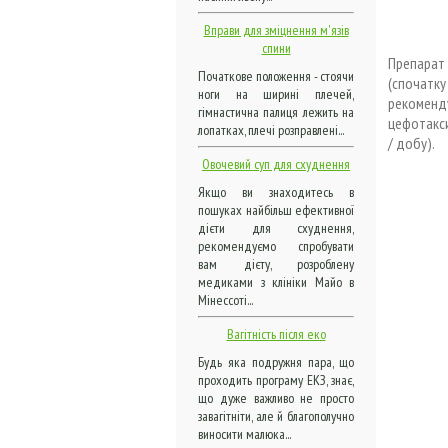
Вправи для зміцнення м'язів
спини
Препарат 
Початкове положення - стоячи
(спочатку
ноги на ширині плечей,
рекоменду
гімнастична палиця лежить на
цефотакси
лопатках, плечі розправлені...
/ добу).
Овочевий суп для схуднення
Якщо ви знаходитесь в
пошуках найбільш ефективної
дієти для схуднення,
рекомендуємо спробувати
вам дієту, розроблену
медиками з клініки Майо в
Мінессоті...
Вагітність після еко
Будь яка подружня пара, що
проходить програму ЕКЗ, знає,
що дуже важливо не просто
завагітніти, але й благополучно
виносити малюка...