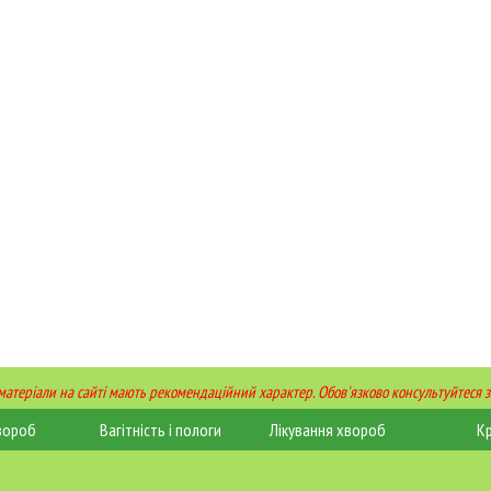
 матеріали на сайті мають рекомендаційний характер. Обов'язково консультуйтеся з
вороб
Вагітність і пологи
Лікування хвороб
К