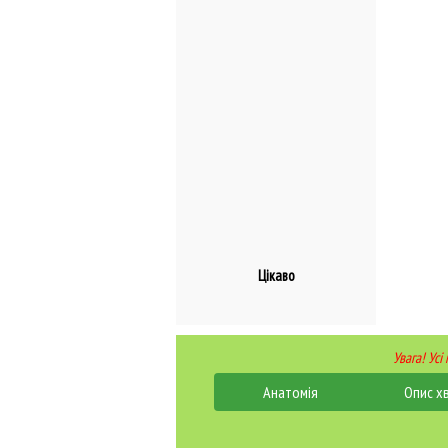
Цікаво
Увага! Усі
Анатомія
Опис х