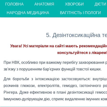
ГОЛОВНА
АНАТОМІЯ
ХВОРОБИ
ДІЄТИ
НАРОДНА МЕДИЦИНА
ВАГІТНІСТЬ І ПОЛОГИ
5. Дезінтоксикаційна т
Увага! Усі матеріали на сайті мають рекомендацій
консультуйтеся з лікарем!
При НВК, особливо при важкому перебігу захворювання р
зв'язку з порушенням бар'єрних функцій товстої кишки.
Для боротьби з інтоксикацією застосовуються: внутрі
розчинів глюкози, електролітів, гемодез, ізотонічного 
Рінгера. Дуже ефективною в плані дезінтоксикації гемосо
Іммуномо-дулірующім дію, сприяє видаленню імунних ком