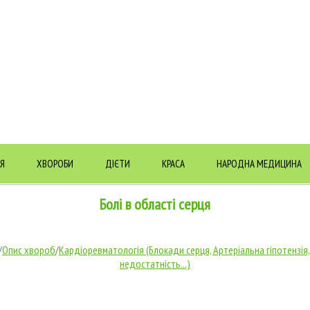
Я
ХВОРОБИ
ДІЄТИ
КРАСА
НАРОДНА МЕДИЦИНА
Болі в області серця
/
Опис хвороб
/
Кардіоревматологія (Блокади серця, Артеріальна гіпотензія
недостатність...)