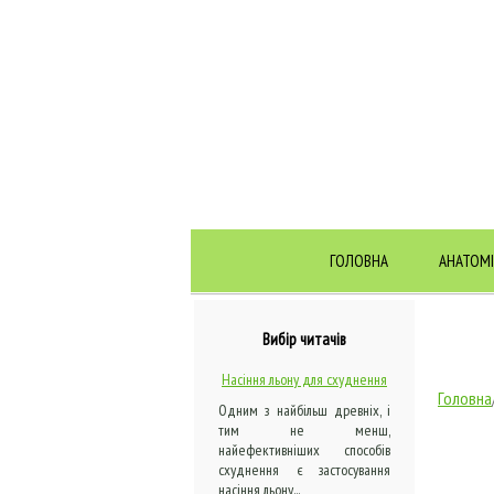
ГОЛОВНА
АНАТОМІ
Вибір читачів
Насіння льону для схуднення
Головна
Одним з найбільш древніх, і
тим не менш,
найефективніших способів
схуднення є застосування
насіння льону...