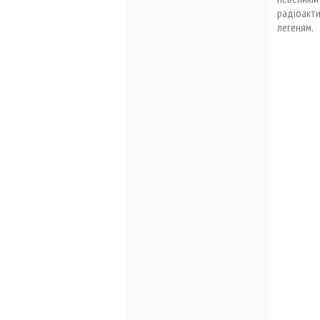
радіоакт
легеням.