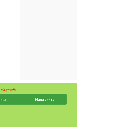
 лікарем!!!
раса
Мапа сайту