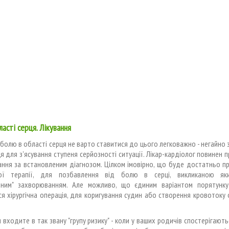
ласті серця. Лікування
 болю в області серця не варто ставитися до цього легковажно - негайно 
я для з'ясування ступеня серйозності ситуації. Лікар-кардіолог повинен 
ання за встановленим діагнозом. Цілком імовірно, що буде достатньо п
ої терапії, для позбавлення від болю в серці, викликаною як
чним" захворюванням. Але можливо, що єдиним варіантом порятунк
я хірургічна операція, для коригування судин або створення кровотоку
 входите в так звану "групу ризику" - коли у ваших родичів спостерігають