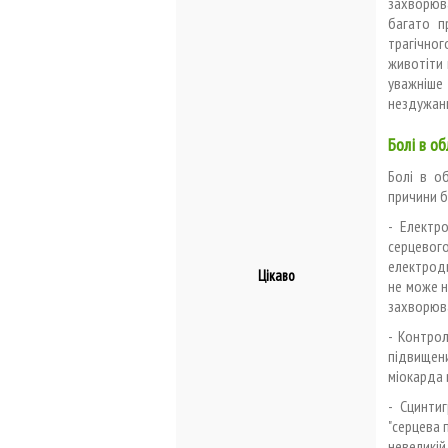
захворюва
багато п
трагічно
животіти 
уважніше
нездужанн
Болі в об
Болі в о
причини б
- Електр
серцевого
електроди
Цікаво
не може н
захворюва
- Контро
підвищен
міокарда 
- Сцинти
"серцева 
невеликі