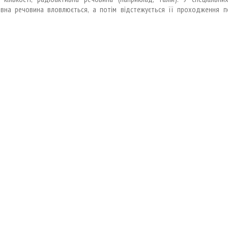
ивна речовина вловлюється, а потім відстежується
її
проходження по