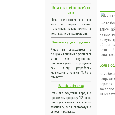
Вправи для зміцнення м'язів
спини
Початкове положення - стоячи
Фото бол
ноги на ширині плечей,
тягнучі а
гімнастична палиця лежить на
лопатках, плечі розправлені...
на всю гру
можуть тр
Овочевий суп для схуднення
області с
пози ...
Якщо ви знаходитесь в
пошуках найбільш ефективної
навантаже
дієти для схуднення,
рекомендуємо спробувати
Болі в об
вам дієту, розроблену
медиками з клініки Майо в
Існує без
Мінессоті...
наприклад
поразок.
Вагітність після еко
захворюв
Будь яка подружня пара, що
інших зах
проходить програму ЕКЗ, знає,
що дуже важливо не просто
завагітніти, але й благополучно
виносити малюка...