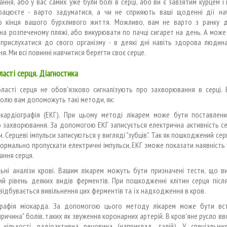
ння, або у вас самих уже були болі в серці, або ви є завзятим курцем і
рацюєте - варто задуматися, а чи не сприяють ваші щоденні дії н
го кінця вашого бурхливого життя. Можливо, вам не варто з ранку 
на розпеченому пляжі, або викурювати по пачці сигарет на день. А може
 прислухатися до свого організму - в деякі дні навіть здорова людина
я. Ми всі повинні навчитися берегти своє серце.
ласті серця. Діагностика
бласті серця не обов'язково сигналізують про захворювання в серці. 
олю вам допоможуть такі методи, як:
окардіографія (ЕКГ). При цьому методі лікарем може бути поставлени
 захворювання. За допомогою ЕКГ записується електрична активність с
. Серцеві імпульси записуються у вигляді "зубців". Так як пошкоджений сер
ормально пропускати електричні імпульси, ЕКГ зможе показати наявність 
ння серця.
льні аналізи крові. Вашим лікарем можуть бути призначені тести, що в
ий рівень деяких видів ферментів. При пошкодженні клітин серця після
відбувається вивільнення цих ферментів та їх надходження в кров.
графія міокарда. За допомогою цього методу лікарем може бути вс
причина" болів, таких як звуження коронарних артерій. В кров'яне русло вв
й кількості, радіоактивна речовина (наприклад, талій). У спеціальни