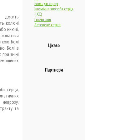
Блокади серця
Ішемічна хвороба серця
(ІХС)
 досить
Гіпертонія
ють колючі
Легеневе серце
або ниючі,
ширюватися
аткою. Болі
Цікаво
но. Болі в
 при зміні
емоційних
Партнери
оби серця,
евматичних
 неврозу,
тракту та