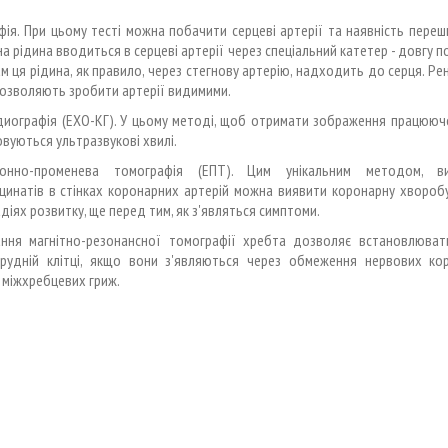
афія. При цьому тесті можна побачити серцеві артерії та наявність переш
а рідина вводиться в серцеві артерії через спеціальний катетер - довгу 
ам ця рідина, як правило, через стегнову артерію, надходить до серця. Рен
озволяють зробити артерії видимими.
диографія (ЕХО-КГ). У цьому методі, щоб отримати зображення працююч
вуються ультразвукові хвилі.
ронно-променева томографія (ЕПТ). Цим унікальним методом, ви
цинатів в стінках коронарних артерій можна виявити коронарну хвороб
адіях розвитку, ще перед тим, як з'являться симптоми.
ання магнітно-резонансної томографії хребта дозволяє встановлюват
рудній клітці, якщо вони з'являються через обмеження нервових кор
 міжхребцевих гриж.