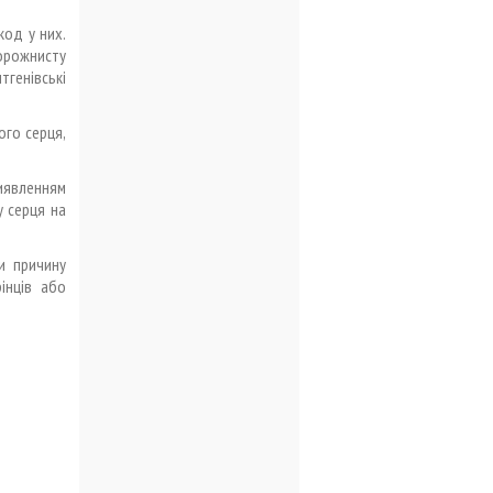
код у них.
порожнисту
тгенівські
ого серця,
явленням
у серця на
и причину
інців або