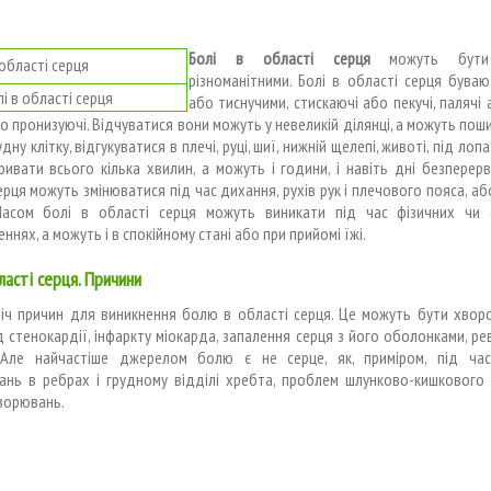
Болі в області серця
можуть бути
різноманітними. Болі в області серця бува
і в області серця
або тиснучими, стискаючі або пекучі, палячі 
бо пронизуючі. Відчуватися вони можуть у невеликій ділянці, а можуть по
дну клітку, відгукуватися в плечі, руці, шиї, нижній щелепі, животі, під лоп
ивати всього кілька хвилин, а можуть і години, і навіть дні безперерв
ерця можуть змінюватися під час дихання, рухів рук і плечового пояса, або
 Часом болі в області серця можуть виникати під час фізичних чи 
ннях, а можуть і в спокійному стані або при прийомі їжі.
ласті серця. Причини
ліч причин для виникнення болю в області серця. Це можуть бути хвор
 стенокардії, інфаркту міокарда, запалення серця з його оболонками, р
 Але найчастіше джерелом болю є не серце, як, приміром, під час
ань в ребрах і грудному відділі хребта, проблем шлунково-кишкового 
ворювань.