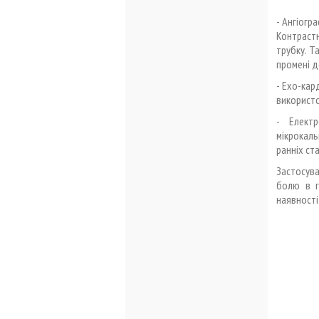
- Ангіогр
Контрастн
трубку. Т
промені д
- Ехо-кар
використо
- Елект
мікрокаль
ранніх ст
Застосув
болю в г
наявності