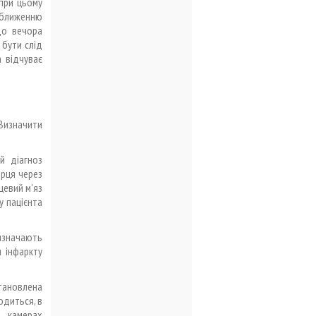
 при цьому
аближенню
до вечора
 бути слід
 відчуває
Визначити
й діагноз
ерця через
цевий м'яз
у пацієнта
изначають
 інфаркту
тановлена
одиться, в
х камерах