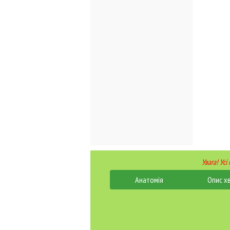
Увага! Усі
Анатомія
Опис х