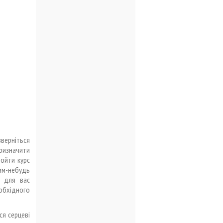
зверніться
призначити
ройти курс
им-небудь
у для вас
 обхідного
ся серцеві