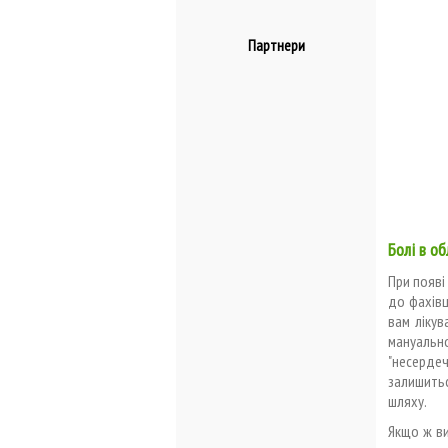
Партнери
Болі в об
При появі
до фахівц
вам лікув
мануальн
"несерде
залишитьс
шляху.
Якщо ж ви