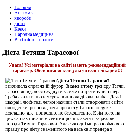
Головна
Анатомія
хвороби
дієти
Краса
Народна медицина
Вагітність і пологи
Дієта Тетяни Тарасової
Увага! Усі матеріали на сайті мають рекомендаційний
характер. Обов'язково консультуйтеся з лікарем!!!
Дієта Тетяни Тарасової
викликала справжній фурор. Знаменитому тренеру Тетяні
Тарасовій вдалося схуднути майже на третину центнера.
Треба сказати, що в мережі виникла ділова паніка. Деякі
шахраї і любителі легкої наживи стали створювати сайти-
одноденки, розповідаючи про дієту Тарасової дуже
докладно, але, природно, не безкоштовно. Крім того, на
цих сайтах писали нісенітницю, видаючи її за реальні
поради Тетяни Тарасової. Але сьогодні ми розповімо всю
правду про дієту знаменитого на весь світ тренера з