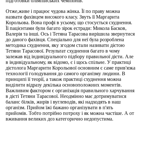
підготовки олімпійських чемпіонів.
Отже,живе і працює чудова жінка. Її по праву можна
назвати фахівцем високого класу. Звуть її Маргарита
Корольова. Вона профі в усьому, що стосується схуднення.
Її пацієнтами були багато зірок естради: Микола Басков,
Валерія та інші. Ось і Тетяна Тарасова вирішила звернутися
до даного фахівця. Спеціально для неї була розроблена
методика схуднення, яку згодом стали називати дієтою
Тетяни Тарасової. Результат схуднення багато в чому
залежав від індивідуального підбору правильної дієти. Але
в індивідуальному, як відомо, є і щось спільне. У практиці
дієтолога Маргарити Корольової основним є саме прив'язка
технології голодування до самого організму людини. В
принципі її теорії, а також практиці схуднення можна
виділити відразу декілька основоположних моментів.
Важливим фактором є організація правильного харчування
в дієті Тетяни Тарасової. Неодмінно має дотримуватися
баланс білків, жирів і вуглеводів, які надходять в наш
організм. Прийом їжі бажано організувати в п'ять
прийомів. Тобто потрібно потроху і як можна частіше. А от
вживання великих доз категорично недопустима.