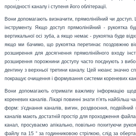
прохідності каналу і ступеня його облітерації.
Вони допомагають визначити, прямолінійний чи доступ.
інструменту. Якщо доступ прямолінійний - рукоятка б
вертикальної осі зуба, а якщо немає - рукоятка буде відх
якщо ми бачимо, що рукоятка перетинає поздовжню віс
розширення для досягнення прямолінійного входу інст
розширення порожнини доступу часто поєднують з виб
дентину з верхньої третини каналу. Цей нюанс значно сп
покращує очищення і формування системи кореневих канал
Вони допомагають отримати важливу інформацію щодо
кореневих каналів. Лікарі повинні знати п'ять найбільш ч
форм: з'єднання каналів, вигин, роздвоєння, подвійний 
каналів мають достатній простір для проходження файла
канал, просуваємо апікально, повільно похитуючи руко
файлу па 15 ° за годинниковою стрілкою, слід за оберт