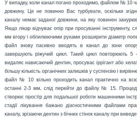
У випадку, коли канал погано проходимо, файлом № 10 ч
довжину. Це не повинно Вас турбувати, оскільки згі
каналу немає заданої довжини, на яку повинен занурю
Якщо лікар відчуває опір при просуванні інструменту, сл
мм вгору і обпилюючими рухами розширити діаметр попе
файл знову пасивно вводять в канал до зони опору,
завершують ріжучий цикл. Такий цикл повторюють 5 -
видаляє нависаючий дентин, просуває іррігант або хела
більшу кількість органічних залишків у суспензію і вирівню
файл № 10 вільно проходить канал практично на всю
останні 2-3 мм, слід перейти до файлу № 15. Проце
створює простір для подальшої роботи машинними інстр
стадії лікування бажано діагностичними файлами пр
каналу, зрізаючи дентин з бічних стінок каналу при виведе