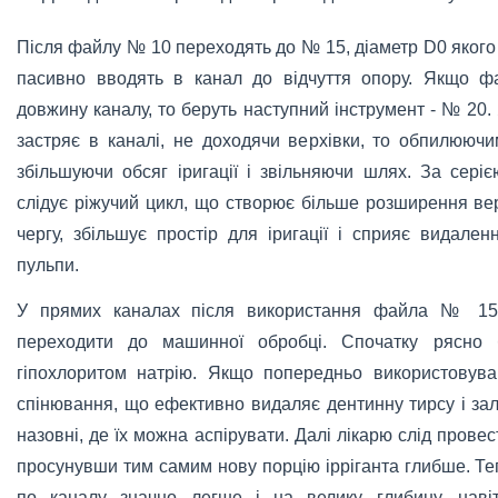
Після файлу № 10 переходять до № 15, діаметр D0 якого
пасивно вводять в канал до відчуття опору. Якщо ф
довжину каналу, то беруть наступний інструмент - № 20.
застряє в каналі, не доходячи верхівки, то обпилююч
збільшуючи обсяг іригації і звільняючи шлях. За сері
слідує ріжучий цикл, що створює більше розширення вер
чергу, збільшує простір для іригації і сприяє видале
пульпи.
У прямих каналах після використання файла № 15 
переходити до машинної обробці. Спочатку рясно 
гіпохлоритом натрію. Якщо попередньо використовув
спінювання, що ефективно видаляє дентинну тирсу і за
назовні, де їх можна аспірувати. Далі лікарю слід пров
просунувши тим самим нову порцію ірріганта глибше. Т
по каналу значно легше і на велику глибину, нав