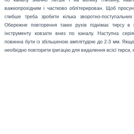
важкопрохідним і частково облітерирован. Щоб прос
глибше треба зробити кілька зворотно-поступальних
Обережне повторення таких рухів піднімає тирсу в 
інструменту ковзати вниз по каналу. Наступна серія
повинна бути із збільшеною амплітудою до 2-3 мм. Якщо
необхідно повторити іригацію для видалення всієї тирси,