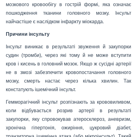
мозкового кровообігу в гострій формі, яка означає
пошкодження тканини головного мозку. Інсульт
найчастіше є наслідком інфаркту міокарда.
Причини інсульту
Інсульт виникає в результаті звуження й закупорки
судин (тромби), через які тому й не може вступити
кров і кисень в головний мозок. Якщо ж сусідні артерії
не в змозі забезпечити кровопостачання головного
мозку, смерть настає через кілька хвилин. Так
констатують ішемічний інсульт.
Гемморагічний інсульт розпізнають за крововиливом,
коли відбувається розрив артерії в результаті
закупорки, яку спровокував атеросклероз, аневризм,
хронічна гіпертонія, ожиріння, цукровий діабет,
транзиторна ішемічна атака (або мікроінсульт). Такий