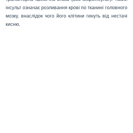
інсульт означає розливання крові по тканині головного
мозку, внаслідок чого його клітини гинуть від нестачі
кисню.