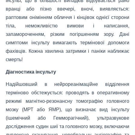
Інсульт, що в більшості випадків відбувається рано
вранці або пізно ввечері, вночі, виявляється:
раптовим онімінням обличчя і кінцівок однієї сторони
тіла, неможливістю вимови і написання,
запамороченням, різким погіршенням зору. Дані
симптоми інсульту вимагають термінової допомоги
фахівців. Кожна хвилина затримки і паніки наближає
смерть!
Діагностика інсульту
Надійшов
ший в нейрореанімаційне відділення
терміново обстежується: проводять в оперативному
режимі магнітно-резонансну томографію головного
мозку (МРТ або ЯМР), що визначає вид інсульту
(ішемічний або Гемморагічний), ультразвукове
дослідження судин шиї та головного мозку, включаючи
дуплексне сканування, церебральну ангіографію та