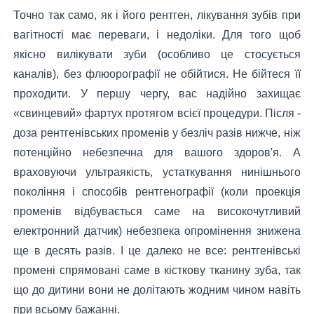
Точно так само, як і його рентген, лікування зубів при
вагітності має переваги, і недоліки. Для того щоб
якісно вилікувати зуби (особливо це стосується
каналів), без флюорографії не обійтися. Не бійтеся її
проходити. У першу чергу, вас надійно захищає
«свинцевий» фартух протягом всієї процедури. Після -
доза рентгенівських променів у безліч разів нижче, ніж
потенційно небезпечна для вашого здоров'я. А
враховуючи ультраякість, устаткування нинішнього
покоління і способів рентгенографії (коли проекція
променів відбувається саме на високочутливий
електронний датчик) небезпека опромінення знижена
ще в десять разів. І це далеко не все: рентгенівські
промені спрямовані саме в кісткову тканину зуба, так
що до дитини вони не долітають жодним чином навіть
при всьому бажанні.