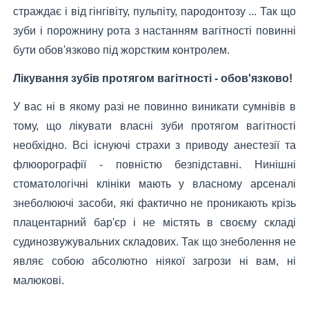
страждає і від гінгівіту, пульпіту, пародонтозу ... Так що
зуби і порожнину рота з настанням вагітності повинні
бути обов'язково під жорстким контролем.
Лікування зубів протягом вагітності - обов'язково!
У вас ні в якому разі не повинно виникати сумнівів в
тому, що лікувати власні зуби протягом вагітності
необхідно. Всі існуючі страхи з приводу анестезії та
флюорографії - повністю безпідставні. Нинішні
стоматологічні клініки мають у власному арсеналі
знеболюючі засоби, які фактично не проникають крізь
плацентарний бар'єр і не містять в своєму складі
судинозвужувальних складових. Так що знеболення не
являє собою абсолютно ніякої загрози ні вам, ні
малюкові.