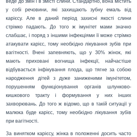
веде до змін і в змісті слини. Стандартно, вона містить
у собі речовини, які захищають зубну емаль від
карієсу. Але в даний період захисні якості слини
стрімко падають. До того ж імунітет мами значно
слабшає, і поряд з іншими інфекціями її може стрімко
атакувати карієс, тому необхідно лікування зубів при
вагітності. Вчені запевняють, що у 30% жінок, які
мають приховані вогнища інфекції, найчастіше
відбувається інфікування плода, що тягне за собою
народження дітей з дуже заниженими імунітетом,
порушенням функціонування органів шлунково-
кишкового тракту і формування у них інших
захворювань. До того ж відомо, що в такій ситуації у
малюка буде карієс, тому необхідно лікування зубів
при вагітності.
За винятком карієсу, жінка в положенні досить часто