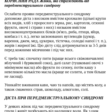
КОРИСНИЙ РАДА Жінки, які страждають від
передменструального синдрому
Ослабити прояви передменструального синдрому
допоможе дієта з високим вмістом крохмалю (цільні крупи
всіх видів, хліб з пророслого зерна, рис, картопля, сезонні
фрукти, овочі і страви з них) і низьким вмістом
висококонцентрованих білків (м'ясо, риба, птиця, яйця,
ковбаса і т. п.), легко засвоюваних вуглеводів (цукор,
варення, джем, мед, цукерки, тістечка, солодкі напої і т. п.),
жирів і жирної їжі. Цю дієту слід дотримуватися за 3-5 днів
перед кожними місячними і під час них.
Є треба так: спочатку пити (краще всього свіжовичавлені
яблучний і буряковий соки), далі салат (тушковані овочі з
мінімумом масла) або фрукти по сезону, потім кашу з
невеликою кількістю масла (краще не солити, а тим більше
не ласощі).
Уникайте вживання кави, чаю та напоїв, що містять колу, а
також смажених страв, шоколаду, алкоголю, солі.
ДІЄТА ПРИ ПЕРЕДМЕНСТРУАЛЬНОМУ СИНДРОМІ
У деяких жінок під час передменструального синдрому
груди і живіт розбухають від надлишку води. Як з цим