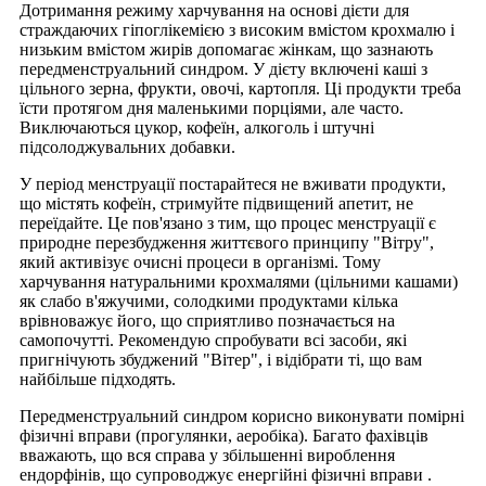
Дотримання режиму харчування на основі дієти для
страждаючих гіпоглікемією з високим вмістом крохмалю і
низьким вмістом жирів допомагає жінкам, що зазнають
передменструальний синдром. У дієту включені каші з
цільного зерна, фрукти, овочі, картопля. Ці продукти треба
їсти протягом дня маленькими порціями, але часто.
Виключаються цукор, кофеїн, алкоголь і штучні
підсолоджувальних добавки.
У період менструації постарайтеся не вживати продукти,
що містять кофеїн, стримуйте підвищений апетит, не
переїдайте. Це пов'язано з тим, що процес менструації є
природне перезбудження життєвого принципу "Вітру",
який активізує очисні процеси в організмі. Тому
харчування натуральними крохмалями (цільними кашами)
як слабо в'яжучими, солодкими продуктами кілька
врівноважує його, що сприятливо позначається на
самопочутті. Рекомендую спробувати всі засоби, які
пригнічують збуджений "Вітер", і відібрати ті, що вам
найбільше підходять.
Передменструальний синдром корисно виконувати помірні
фізичні вправи (прогулянки, аеробіка). Багато фахівців
вважають, що вся справа у збільшенні вироблення
ендорфінів, що супроводжує енергійні фізичні вправи .