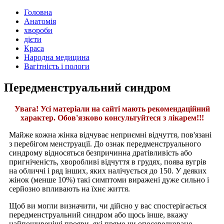
Головна
Анатомія
хвороби
дієти
Краса
Народна медицина
Вагітність і пологи
Передменструальний синдром
Увага! Усі матеріали на сайті мають рекомендаційний
характер. Обов'язково консультуйтеся з лікарем!!!
Майже кожна жінка відчуває неприємні відчуття, пов'язані
з перебігом менструації. До ознак передменструального
синдрому відносяться безпричинна дратівливість або
пригніченість, хворобливі відчуття в грудях, поява вугрів
на обличчі і ряд інших, яких налічується до 150. У деяких
жінок (менше 10%) такі симптоми виражені дуже сильно і
серйозно впливають на їхнє життя.
Щоб ви могли визначити, чи дійсно у вас спостерігається
передменструальний синдром або щось інше, вкажу
найпоширеніші прояви, які прямо чи опосередковано