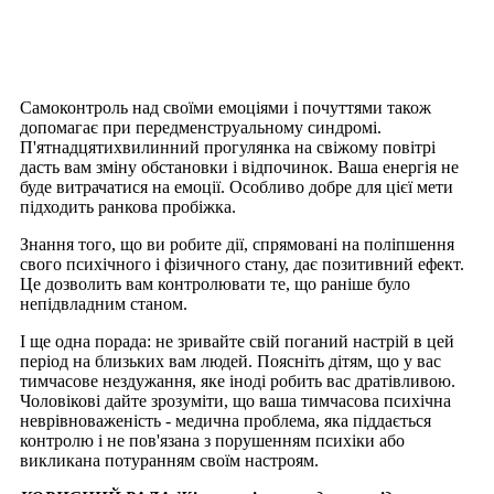
Самоконтроль над своїми емоціями і почуттями також
допомагає при передменструальному синдромі.
П'ятнадцятихвилинний прогулянка на свіжому повітрі
дасть вам зміну обстановки і відпочинок. Ваша енергія не
буде витрачатися на емоції. Особливо добре для цієї мети
підходить ранкова пробіжка.
Знання того, що ви робите дії, спрямовані на поліпшення
свого психічного і фізичного стану, дає позитивний ефект.
Це дозволить вам контролювати те, що раніше було
непідвладним станом.
І ще одна порада: не зривайте свій поганий настрій в цей
період на близьких вам людей. Поясніть дітям, що у вас
тимчасове нездужання, яке іноді робить вас дратівливою.
Чоловікові дайте зрозуміти, що ваша тимчасова психічна
неврівноваженість - медична проблема, яка піддається
контролю і не пов'язана з порушенням психіки або
викликана потуранням своїм настроям.