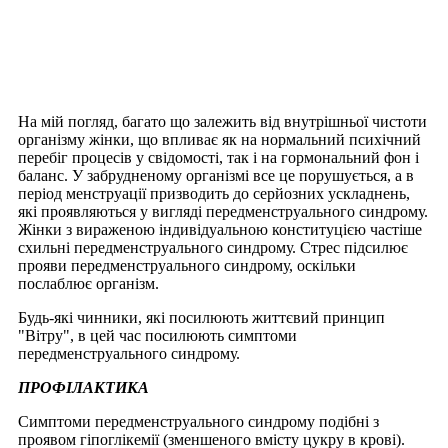
На мій погляд, багато що залежить від внутрішньої чистоти
організму жінки, що впливає як на нормальний психічний
перебіг процесів у свідомості, так і на гормональний фон і
баланс. У забрудненому організмі все це порушується, а в
період менструації призводить до серйозних ускладнень,
які проявляються у вигляді передменструального синдрому.
Жінки з вираженою індивідуальною конституцією частіше
схильні передменструального синдрому. Стрес підсилює
прояви передменструального синдрому, оскільки
послаблює організм.
Будь-які чинники, які посилюють життєвий принцип
"Вітру", в цей час посилюють симптоми
передменструального синдрому.
ПРОФІЛАКТИКА
Симптоми передменструального синдрому подібні з
проявом гіпоглікемії (зменшеного вмісту цукру в крові).