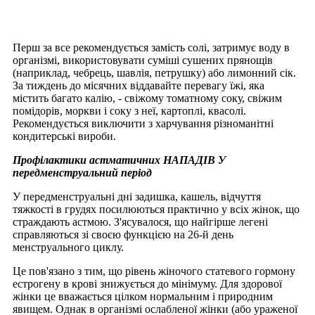
Перш за все рекомендується замість солі, затримує воду в
організмі, використовувати суміші сушених прянощів
(наприклад, чебрець, шавлія, петрушку) або лимонний сік.
За тиждень до місячних віддавайте перевагу їжі, яка
містить багато калію, - свіжому томатному соку, свіжим
помідорів, моркви і соку з неї, картоплі, квасолі.
Рекомендується виключити з харчування різноманітні
кондитерські вироби.
Профілактики астматичних НАПАДІВ У
передменструальний період
У передменструальні дні задишка, кашель, відчуття
тяжкості в грудях посилюються практично у всіх жінок, що
страждають астмою. З'ясувалося, що найгірше легені
справляються зі своєю функцією на 26-й день
менструального циклу.
Це пов'язано з тим, що рівень жіночого статевого гормону
естрогену в крові знижується до мінімуму. Для здорової
жінки це вважається цілком нормальним і природним
явищем. Однак в організмі ослабленої жінки (або ураженої