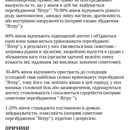
вказують на те, що у жінок в цей час відбувається
перезбудження "Вітру": 70-90% жінок відчувають різного
роду занепокоєння , швидку зміну настрою, дратівливість
або внутрішню напруженість (непрямі ознаки збудження
"Вітру");
60% жінок відчувають підвищений апетит і об'їдаються
(цим вони намагаються урівноважити перезбуджені
"Вітер"), в результаті у них з'являються інші симптоми -
затримка рідини в організмі, хворобливі відчуття в грудях і
збільшення ваги тіла (організм здатний засвоїти певну
кількість їжі; надлишок їжі викликає зазначені симптоми);
30-40% жінок відчувають пристрасть до солодощів
(солодкий смак найбільш сильно врівноважує перезбуджені
"Вітер", тому його так люблять жінки в цей період), у них
виникає головний біль або запаморочення, підвищуються
апетит, стомлюваність і посилюється серцебиття (непрямі
симптоми перезбудження " Вітру ");
1-20% жінок страждають плутаниною в думках,
забудькуватістю, плаксивість (непрямі симптоми
перезбудження "Вітру"), нудотою і депресією.
ПРИЧИНИ