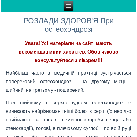
РОЗЛАДИ ЗДОРОВ'Я При
остеохондрозі
Увага! Усі матеріали на сайті мають
рекомендаційний характер. Обов'язково
консультуйтеся з лікарем!!!
Найбільш часто в медичній практиці зустрічається
поперековий остеохондроз , на другому місці -
шийний, на третьому - поширений.
При шийному і верхнегрудном остеохондроз е
виникають найрізноманітніші болю: в серці (їх нерідко
приймають за прояв ішемічної хвороби серця або
стенокардії), голові, в плечовому суглобі і по всій руці
з однієї або двох сторін, а також трапляється