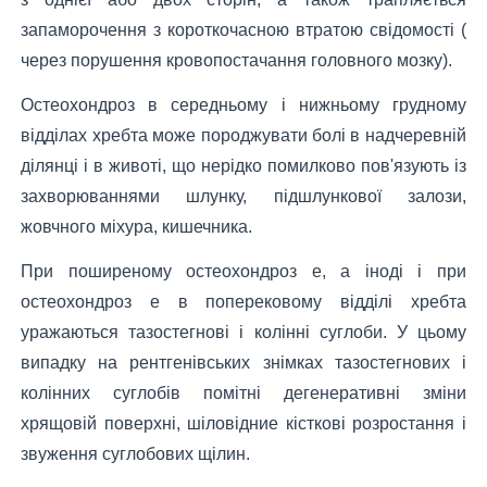
запаморочення з короткочасною втратою свідомості (
через порушення кровопостачання головного мозку).
Остеохондроз в середньому і нижньому грудному
відділах хребта може породжувати болі в надчеревній
ділянці і в животі, що нерідко помилково пов'язують із
захворюваннями шлунку, підшлункової залози,
жовчного міхура, кишечника.
При поширеному остеохондроз е, а іноді і при
остеохондроз е в поперековому відділі хребта
уражаються тазостегнові і колінні суглоби. У цьому
випадку на рентгенівських знімках тазостегнових і
колінних суглобів помітні дегенеративні зміни
хрящовій поверхні, шіловідние кісткові розростання і
звуження суглобових щілин.