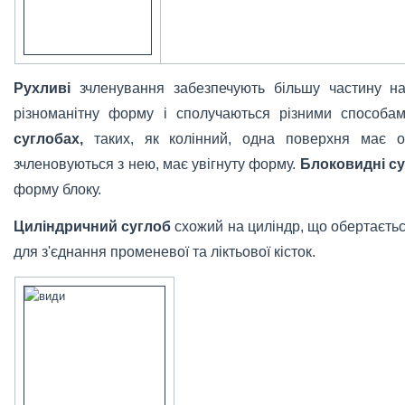
Рухливі
зчленування забезпечують більшу частину наш
різноманітну форму і сполучаються різними способа
суглобах,
таких, як колінний, одна поверхня має о
зчленовуються з нею, має увігнуту форму.
Блоковидні су
форму блоку.
Циліндричний суглоб
схожий на циліндр, що обертається
для з'єднання променевої та ліктьової кісток.