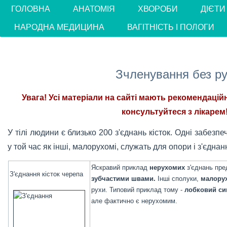
ГОЛОВНА
АНАТОМІЯ
ХВОРОБИ
ДІЄТИ
НАРОДНА МЕДИЦИНА
ВАГІТНІСТЬ І ПОЛОГИ
Зчленування без ру
Увага! Усі матеріали на сайті мають рекомендацій
консультуйтеся з лікарем!
У тілі людини є близько 200 з'єднань кісток. Одні забезпе
у той час як інші, малорухомі, служать для опори і з'єднан
Яскравий приклад
нерухомих
з'єднань пре
З'єднання кісток черепа
зубчастими швами.
Інші сполуки,
малорух
рухи. Типовий приклад тому -
лобковий си
але фактично є нерухомим.