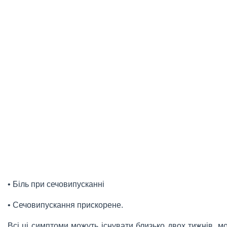
• Біль при сечовипусканні
• Сечовипускання прискорене.
Всі ці симптоми можуть існувати близько двох тижнів, м