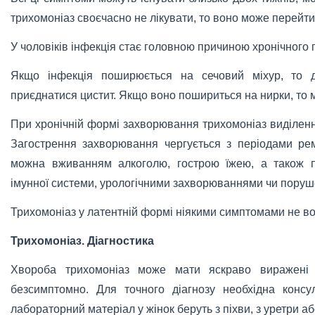
трихомоніаз своєчасно не лікувати, то воно може перейти
У чоловіків інфекція стає головною причиною хронічного п
Якщо інфекція поширюється на сечовий міхур, то 
приєднатися цистит. Якщо воно пошириться на нирки, то 
При хронічній формі захворювання трихомоніаз виділенн
Загострення захворювання чергується з періодами рем
можна вживанням алкоголю, гострою їжею, а також 
імунної системи, урологічними захворюваннями чи поруше
Трихомоніаз у латентній формі ніякими симптомами не во
Трихомоніаз. Діагностика
Хвороба трихомоніаз може мати яскраво виражені 
безсимптомно. Для точного діагнозу необхідна консул
лабораторний матеріал у жінок беруть з піхви, з уретри а