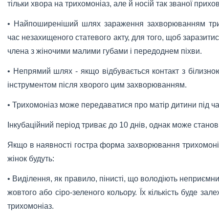
тільки хвора на трихомоніаз, але й носій так званої прихов
• Найпоширеніший шлях зараження захворюванням трихо
час незахищеного статевого акту, для того, щоб заразитис
члена з жіночими малими губами і передоднем піхви.
• Непрямий шлях - якщо відбувається контакт з білизно
інструментом після хворого цим захворюванням.
• Трихомоніаз може передаватися про матір дитини під ча
Інкубаційний період триває до 10 днів, однак може станови
Якщо в наявності гостра форма захворювання трихомоні
жінок будуть:
• Виділення, як правило, пінисті, що володіють неприєм
жовтого або сіро-зеленого кольору. Їх кількість буде за
трихомоніаз.