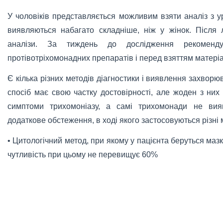
У чоловіків представляється можливим взяти аналіз з у
виявляються набагато складніше, ніж у жінок. Після л
аналізи. За тиждень до дослідження рекоменд
протівотріхомонадних препаратів і перед взяттям матері
Є кілька різних методів діагностики і виявлення захвор
спосіб має свою частку достовірності, але жоден з них 
симптоми трихомоніазу, а самі трихомонади не вияв
додаткове обстеження, в ході якого застосовуються різні 
• Цитологічний метод, при якому у пацієнта беруться мазк
чутливість при цьому не перевищує 60%