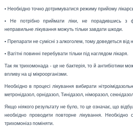
• Необхідно точно дотримуватися режиму прийому лікарсь
• Не потрібно приймати ліки, не порадившись з ф
неправильне лікування можуть тільки завдати шкоди.
• Препарати не сумісні з алкоголем, тому доведеться від 
• Вагітні повинні перебувати тільки під наглядом лікаря.
Так як трихомонада - це не бактерія, то й антибіотики мо
впливу на ці мікроорганізми.
Необхідно в процесі лікування вибирати нітроімідазольн
метронідазол, орнідазол, Тинідазол, німоразол, секнідазол
Якщо ніякого результату не було, то це означає, що від
необхідно проводити повторне лікування. Необхідно 
трихомоніаз поміняти.