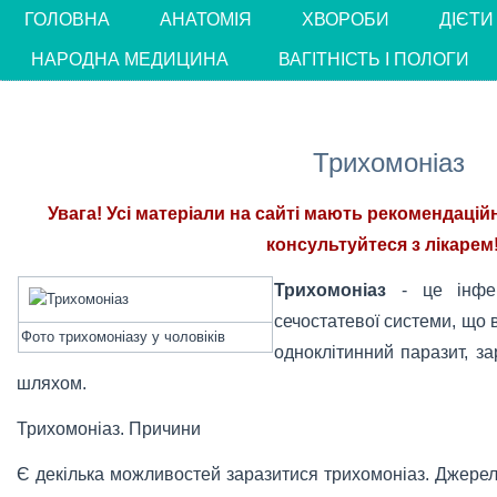
ГОЛОВНА
АНАТОМІЯ
ХВОРОБИ
ДІЄТИ
НАРОДНА МЕДИЦИНА
ВАГІТНІСТЬ І ПОЛОГИ
Трихомоніаз
Увага! Усі матеріали на сайті мають рекомендацій
консультуйтеся з лікарем!
Трихомоніаз
- це інфек
сечостатевої системи, що
Фото трихомоніазу у чоловіків
одноклітинний паразит, з
шляхом.
Трихомоніаз. Причини
Є декілька можливостей заразитися трихомоніаз. Джере