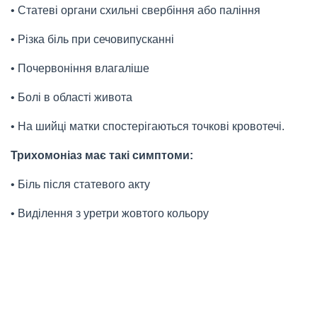
• Статеві органи схильні свербіння або паління
• Різка біль при сечовипусканні
• Почервоніння влагаліше
• Болі в області живота
• На шийці матки спостерігаються точкові кровотечі.
Трихомоніаз має такі симптоми:
• Біль після статевого акту
• Виділення з уретри жовтого кольору