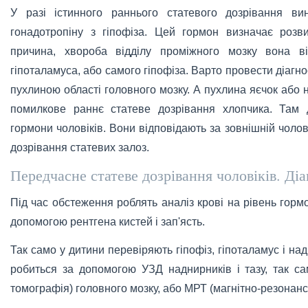
У разі істинного раннього статевого дозрівання в
гонадотропіну з гіпофіза. Цей гормон визначає розв
причина, хвороба відділу проміжного мозку вона ві
гіпоталамуса, або самого гіпофіза. Варто провести діагно
пухлиною області головного мозку. А пухлина яєчок або
помилкове раннє статеве дозрівання хлопчика. Там д
гормони чоловіків. Вони відповідають за зовнішній чоло
дозрівання статевих залоз.
Передчасне статеве дозрівання чоловіків. Ді
Під час обстеження роблять аналіз крові на рівень гормо
допомогою рентгена кистей і зап'ясть.
Так само у дитини перевіряють гіпофіз, гіпоталамус і н
робиться за допомогою УЗД наднирників і тазу, так с
томографія) головного мозку, або МРТ (магнітно-резонанс