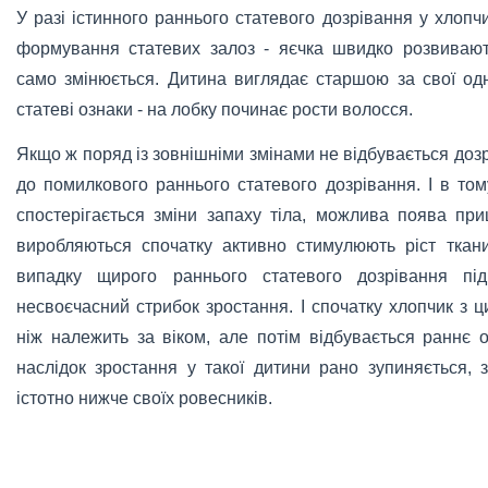
У разі істинного раннього статевого дозрівання у хлопч
формування статевих залоз - яєчка швидко розвивають
само змінюється. Дитина виглядає старшою за свої одн
статеві ознаки - на лобку починає рости волосся.
Якщо ж поряд із зовнішніми змінами не відбувається дозр
до помилкового раннього статевого дозрівання. І в то
спостерігається зміни запаху тіла, можлива поява при
виробляються спочатку активно стимулюють ріст ткани
випадку щирого раннього статевого дозрівання під
несвоєчасний стрибок зростання. І спочатку хлопчик з
ніж належить за віком, але потім відбувається раннє о
наслідок зростання у такої дитини рано зупиняється,
істотно нижче своїх ровесників.