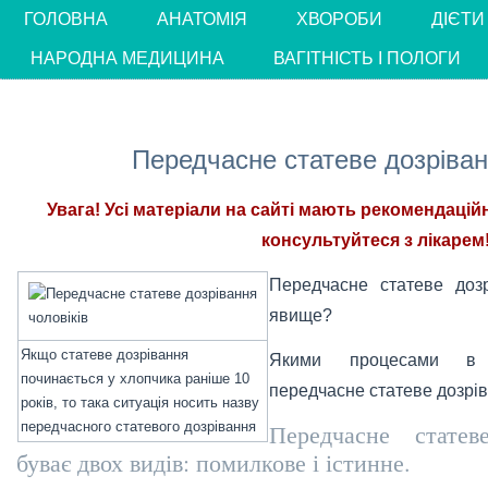
ГОЛОВНА
АНАТОМІЯ
ХВОРОБИ
ДІЄТИ
НАРОДНА МЕДИЦИНА
ВАГІТНІСТЬ І ПОЛОГИ
Передчасне статеве дозріван
Увага! Усі матеріали на сайті мають рекомендацій
консультуйтеся з лікарем!
Передчасне статеве доз
явище?
Якщо статеве дозрівання
Якими процесами в о
починається у хлопчика раніше 10
передчасне статеве дозрів
років, то така ситуація носить назву
передчасного статевого дозрівання
Передчасне статев
буває двох видів: помилкове і істинне.