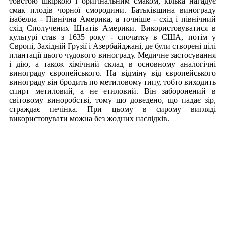
товстою шкіркою і оригінальним смаком, кілька нагадує
смак плодів чорної смородини. Батьківщина винограду
ізабелла - Північна Америка, а точніше - схід і північний
схід Сполучених Штатів Америки. Використовуватися в
культурі став з 1635 року - спочатку в США, потім у
Європі, Західній Грузії і Азербайджані, де були створені цілі
плантації цього чудового винограду. Медичне застосування
і дію, а також хімічний склад в основному аналогічні
винограду європейського. На відміну від європейського
винограду він бродить по метиловому типу, тобто виходить
спирт метиловий, а не етиловий. Він заборонений в
світовому виноробстві, тому що доведено, що падає зір,
страждає печінка. При цьому в сирому вигляді
використовувати можна без жодних наслідків.