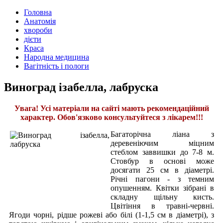
Головна
Анатомія
хвороби
дієти
Краса
Народна медицина
Вагітність і пологи
Виноград ізабелла, лабруска
Увага! Усі матеріали на сайті мають рекомендаційний
характер. Обов'язково консультуйтеся з лікарем!!!
Багаторічна ліана з
деревеніючим міцним
стеблом заввишки до 7-8 м.
Стовбур в основі може
досягати 25 см в діаметрі.
Річні пагони - з темним
опушенням. Квітки зібрані в
складну щільну кисть.
Цвітіння в травні-червні.
Ягоди чорні, рідше рожеві або білі (1-1,5 см в діаметрі), з