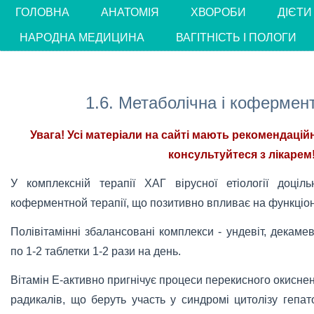
ГОЛОВНА
АНАТОМІЯ
ХВОРОБИ
ДІЄТИ
НАРОДНА МЕДИЦИНА
ВАГІТНІСТЬ І ПОЛОГИ
1.6. Метаболічна і кофермен
Увага! Усі матеріали на сайті мають рекомендацій
консультуйтеся з лікарем!
У комплексній терапії ХАГ вірусної етіології доціль
коферментной терапії, що позитивно впливає на функціон
Полівітамінні збалансовані комплекси - ундевіт, декамеві
по 1-2 таблетки 1-2 рази на день.
Вітамін Е-активно пригнічує процеси перекисного окиснен
радикалів, що беруть участь у синдромі цитолізу гепат