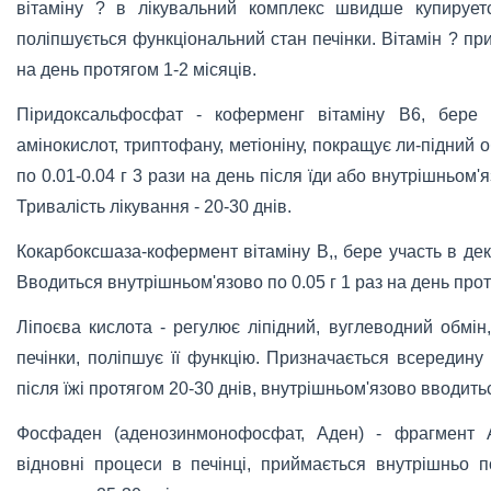
вітаміну ? в лікувальний комплекс швидше купирует
поліпшується функціональний стан печінки. Вітамін ? пр
на день протягом 1-2 місяців.
Піридоксальфосфат - коферменг вітаміну В6, бере 
амінокислот, триптофану, метіоніну, покращує ли-підний
по 0.01-0.04 г 3 рази на день після їди або внутрішньом'я
Тривалість лікування - 20-30 днів.
Кокарбоксшаза-кофермент вітаміну В,, бере участь в дек
Вводиться внутрішньом'язово по 0.05 г 1 раз на день прот
Ліпоєва кислота - регулює ліпідний, вуглеводний обмі
печінки, поліпшує її функцію. Призначається всередину 
після їжі протягом 20-30 днів, внутрішньом'язово вводитьс
Фосфаден (аденозинмонофосфат, Аден) - фрагмент 
відновні процеси в печінці, приймається внутрішньо п