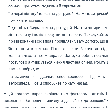
собаки, щоб стати гнучкими й спритними.
По черзі підтягуйте коліна до грудей. На мить затримай
поміняйте позицію.
Підтягніть обидва коліна до грудей. На три-чотири сек
зігніть спину і потім знову витягніть ноги. Прислухайт
при виконанні всіх вправ проявляти увагу до того, що 
Зігніть ноги в колінах. Поставте п'яти ближче до сід
коліна вліво, а потім вправо. Всі рухи робіть повіль
поступово активізується нижня частина спини. Робіть 
вам не набридне.
На закінчення підсильте своє кровообіг. Підніміть 
велосипеда. Потім спробуйте поїхати назад.
У цій програмі вправ вирішальним фактором - як втім і у
виконання. Ви повинні звикнути до неї, як до ранкової
виконувати її раз на два тижні, вона не принесе користі.