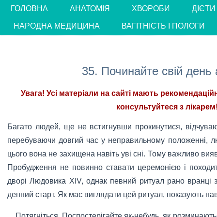
ГОЛОВНА
АНАТОМІЯ
ХВОРОБИ
ДІЄТИ
НАРОДНА МЕДИЦИНА
ВАГІТНІСТЬ І ПОЛОГИ
35. Починайте свій день
Увага! Усі матеріали на сайті мають рекомендацій
консультуйтеся з лікарем!
Багато людей, ще не встигнувши прокинутися, відчуваю
перебуваючи довгий час у неправильному положенні, л
цього вона не захищена навіть уві сні. Тому важливо вияв
Пробудження не повинно ставати церемонією і походит
дворі Людовика XIV, однак певний ритуал рано вранці 
денний старт. Як має виглядати цей ритуал, показують на
Потягніться. Поспостерігайте як-небудь, як розминают