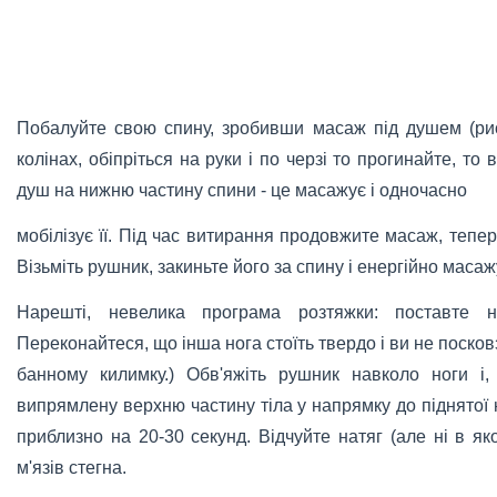
Побалуйте свою спину, зробивши масаж під душем (рис.
колінах, обіпріться на руки і по черзі то прогинайте, то
душ на нижню частину спини - це масажує і одночасно
мобілізує її. Під час витирання продовжите масаж, теп
Візьміть рушник, закиньте його за спину і енергійно масажу
Нарешті, невелика програма розтяжки: поставте н
Переконайтеся, що інша нога стоїть твердо і ви не посков
банному килимку.) Обв'яжіть рушник навколо ноги і,
випрямлену верхню частину тіла у напрямку до піднятої н
приблизно на 20-30 секунд. Відчуйте натяг (але ні в яко
м'язів стегна.