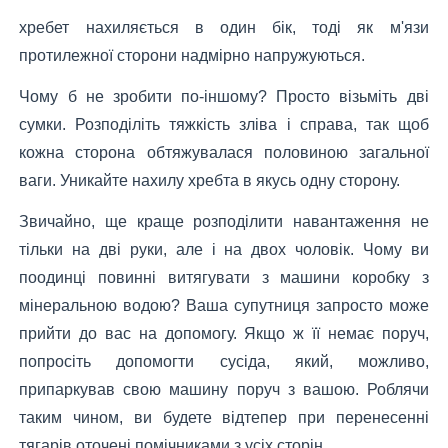
хребет нахиляється в один бік, тоді як м'язи
протилежної сторони надмірно напружуються.
Чому б не зробити по-іншому? Просто візьміть дві
сумки. Розподіліть тяжкість зліва і справа, так щоб
кожна сторона обтяжувалася половиною загальної
ваги. Уникайте нахилу хребта в якусь одну сторону.
Звичайно, ще краще розподілити навантаження не
тільки на дві руки, але і на двох чоловік. Чому ви
поодинці повинні витягувати з машини коробку з
мінеральною водою? Ваша супутниця запросто може
прийти до вас на допомогу. Якщо ж її немає поруч,
попросіть допомогти сусіда, який, можливо,
припаркував свою машину поруч з вашою. Роблячи
таким чином, ви будете відтепер при перенесенні
тягарів оточені помічниками з усіх сторін.