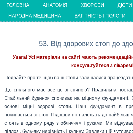
ГОЛОВНА
АНАТОМІЯ
ХВОРОБИ
ДІЄТИ
НАРОДНА МЕДИЦИНА
ВАГІТНІСТЬ І ПОЛОГИ
53. Від здорових стоп до здо
Увага! Усі матеріали на сайті мають рекомендацій
консультуйтеся з лікарем!
Подбайте про те, щоб ваші стопи залишалися працездатни
Що спільного має все це зі спиною? Правильна постава
Стабільний будинок спочиває на міцному фундаменті. 
основі міцні здорові стопи. Наш фундамент в пря
починається зі стоп. Підошви ніг належать до найбільш 
стоять в одному ряду з обличчям і руками. Ми відчува
підлозі, будь-яку нерівність і купину. Завдяки цій чутли