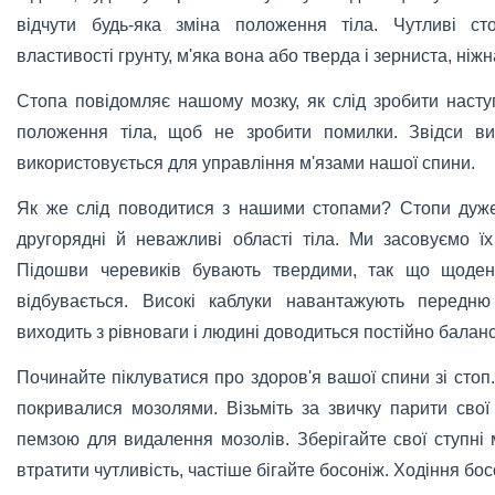
відчути будь-яка зміна положення тіла. Чутливі ст
властивості грунту, м'яка вона або тверда і зерниста, ніжн
Стопа повідомляє нашому мозку, як слід зробити насту
положення тіла, щоб не зробити помилки. Звідси ви
використовується для управління м'язами нашої спини.
Як же слід поводитися з нашими стопами? Стопи дуж
другорядні й неважливі області тіла. Ми засовуємо їх
Підошви черевиків бувають твердими, так що щоденн
відбувається. Високі каблуки навантажують передню
виходить з рівноваги і людині доводиться постійно балан
Починайте піклуватися про здоров'я вашої спини зі стоп
покривалися мозолями. Візьміть за звичку парити свої
пемзою для видалення мозолів. Зберігайте свої ступні
втратити чутливість, частіше бігайте босоніж. Ходіння бос